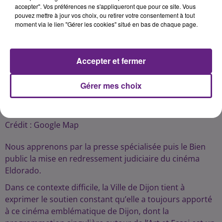
accepter". Vos préférences ne s'appliqueront que pour ce site. Vous
pouvez mettre à jour vos choix, ou retirer votre consentement à tout
moment via le lien "Gérer les cookies" situé en bas de chaque page.
Accepter et fermer
Gérer mes choix
L'Eldo est une institution à Dijon
Crédit :
Google Map
Nous apprenons par la presse spécialisée puis le Bien
public la mise en redressement judiciaire du cinéma
Eldorado.
Dans ce contexte difficile, la Ville de Dijon tient à
exprimer le soutien constant qu’elle a toujours apporté
à ce cinéma emblématique de Dijon, dont la