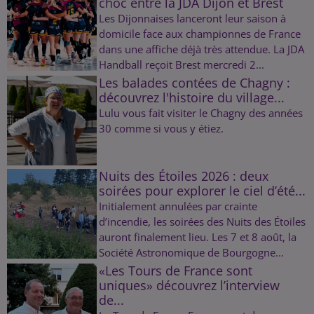
choc entre la JDA Dijon et Brest
Les Dijonnaises lanceront leur saison à
domicile face aux championnes de France
dans une affiche déjà très attendue. La JDA
Handball reçoit Brest mercredi 2...
Les balades contées de Chagny :
découvrez l'histoire du village...
Lulu vous fait visiter le Chagny des années
30 comme si vous y étiez.
Nuits des Étoiles 2026 : deux
soirées pour explorer le ciel d’été...
Initialement annulées par crainte
d’incendie, les soirées des Nuits des Étoiles
auront finalement lieu. Les 7 et 8 août, la
Société Astronomique de Bourgogne...
«Les Tours de France sont
uniques» découvrez l’interview
de...