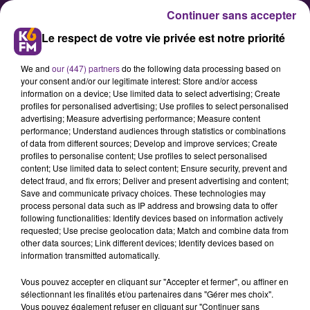
Continuer sans accepter
Le respect de votre vie privée est notre priorité
We and
our (447) partners
do the following data processing based on
your consent and/or our legitimate interest: Store and/or access
information on a device; Use limited data to select advertising; Create
profiles for personalised advertising; Use profiles to select personalised
advertising; Measure advertising performance; Measure content
LA VILLE DE DIJON SOUTIENT
performance; Understand audiences through statistics or combinations
of data from different sources; Develop and improve services; Create
L’ELDORADO
profiles to personalise content; Use profiles to select personalised
content; Use limited data to select content; Ensure security, prevent and
detect fraud, and fix errors; Deliver and present advertising and content;
La ville de Dijon a souhaité réagir à
Save and communicate privacy choices. These technologies may
process personal data such as IP address and browsing data to offer
la mise en redressement judiciaire
following functionalities: Identify devices based on information actively
du cinéma d’art et d’essai dijonnais.
requested; Use precise geolocation data; Match and combine data from
other data sources; Link different devices; Identify devices based on
Voici son communiqué.
information transmitted automatically.
Vous pouvez accepter en cliquant sur "Accepter et fermer", ou affiner en
sélectionnant les finalités et/ou partenaires dans "Gérer mes choix".
Publié : 17 septembre 2024 à 18h34 par Rédaction
Vous pouvez également refuser en cliquant sur "Continuer sans