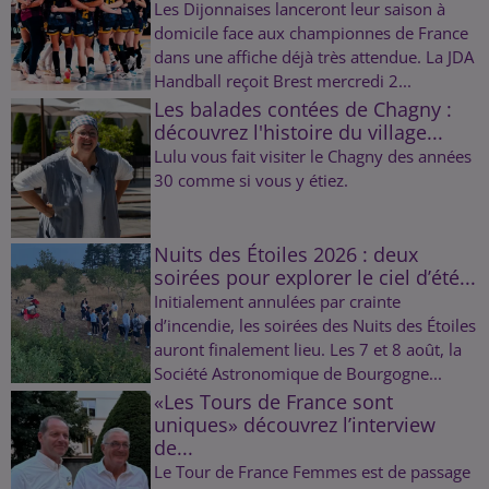
Les Dijonnaises lanceront leur saison à
domicile face aux championnes de France
dans une affiche déjà très attendue. La JDA
Handball reçoit Brest mercredi 2...
Les balades contées de Chagny :
découvrez l'histoire du village...
Lulu vous fait visiter le Chagny des années
30 comme si vous y étiez.
Nuits des Étoiles 2026 : deux
soirées pour explorer le ciel d’été...
Initialement annulées par crainte
d’incendie, les soirées des Nuits des Étoiles
auront finalement lieu. Les 7 et 8 août, la
Société Astronomique de Bourgogne...
«Les Tours de France sont
uniques» découvrez l’interview
de...
Le Tour de France Femmes est de passage