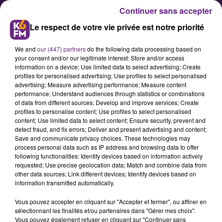
Continuer sans accepter
Le respect de votre vie privée est notre priorité
We and
our (447) partners
do the following data processing based on
your consent and/or our legitimate interest: Store and/or access
information on a device; Use limited data to select advertising; Create
profiles for personalised advertising; Use profiles to select personalised
advertising; Measure advertising performance; Measure content
Le MEDEF a présenté ses «
performance; Understand audiences through statistics or combinations
of data from different sources; Develop and improve services; Create
pépites de l’alternance »
profiles to personalise content; Use profiles to select personalised
content; Use limited data to select content; Ensure security, prevent and
detect fraud, and fix errors; Deliver and present advertising and content;
Événement attendu par de
Save and communicate privacy choices. These technologies may
process personal data such as IP address and browsing data to offer
nombreuses entreprises du
following functionalities: Identify devices based on information actively
territoire, la cérémonie de remise
requested; Use precise geolocation data; Match and combine data from
other data sources; Link different devices; Identify devices based on
des prix du concours organisé par
information transmitted automatically.
le MEDEF Bourgogne-Franche-
Vous pouvez accepter en cliquant sur "Accepter et fermer", ou affiner en
Comté « les pépites de l’alternance
sélectionnant les finalités et/ou partenaires dans "Gérer mes choix".
» de la région s’est tenue cette
Vous pouvez également refuser en cliquant sur "Continuer sans