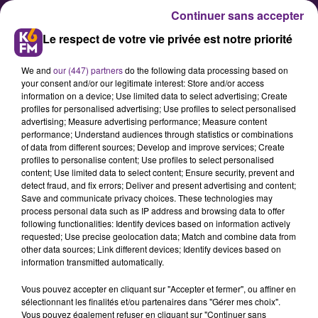
Continuer sans accepter
Le respect de votre vie privée est notre priorité
We and
our (447) partners
do the following data processing based on
your consent and/or our legitimate interest: Store and/or access
information on a device; Use limited data to select advertising; Create
profiles for personalised advertising; Use profiles to select personalised
advertising; Measure advertising performance; Measure content
Le ministre de l’agriculture en
performance; Understand audiences through statistics or combinations
of data from different sources; Develop and improve services; Create
déplacement en Côte d’Or
profiles to personalise content; Use profiles to select personalised
content; Use limited data to select content; Ensure security, prevent and
detect fraud, and fix errors; Deliver and present advertising and content;
Marc Fesneau, le ministre de
Save and communicate privacy choices. These technologies may
process personal data such as IP address and browsing data to offer
l’agriculture et de la souveraineté
following functionalities: Identify devices based on information actively
alimentaire, est en déplacement ce
requested; Use precise geolocation data; Match and combine data from
other data sources; Link different devices; Identify devices based on
lundi en Côte-d’Or et dans la Nièvre
information transmitted automatically.
dans le cadre de la concertation sur
Vous pouvez accepter en cliquant sur "Accepter et fermer", ou affiner en
le projet de pacte et de loi
sélectionnant les finalités et/ou partenaires dans "Gérer mes choix".
d’orientation et d’avenir agricole.
Vous pouvez également refuser en cliquant sur "Continuer sans