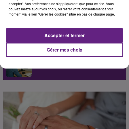
habitants de la région se marient
accepter". Vos préférences ne s'appliqueront que pour ce site. Vous
pouvez mettre à jour vos choix, ou retirer votre consentement à tout
également de plus en plus tard,
moment via le lien "Gérer les cookies" situé en bas de chaque page.
reflet de profondes évolutions
sociétales et familiales.
Accepter et fermer
Publié : 5 juin 2026 à 9h30 par
Gérer mes choix
Léon Charpenay
-
Redacteur Web
Pigiste