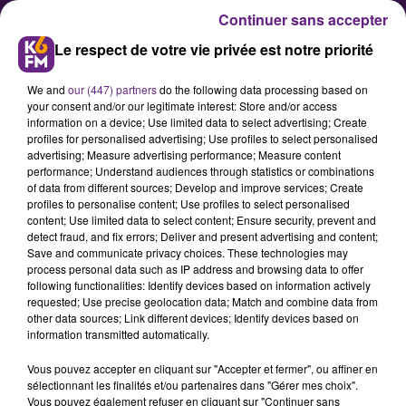
Continuer sans accepter
Le respect de votre vie privée est notre priorité
We and
our (447) partners
do the following data processing based on
your consent and/or our legitimate interest: Store and/or access
information on a device; Use limited data to select advertising; Create
profiles for personalised advertising; Use profiles to select personalised
advertising; Measure advertising performance; Measure content
Le nombre de mariages a été
performance; Understand audiences through statistics or combinations
of data from different sources; Develop and improve services; Create
divisé par deux en cinquante ans
profiles to personalise content; Use profiles to select personalised
en Bourgogne-Franche-Comté
content; Use limited data to select content; Ensure security, prevent and
detect fraud, and fix errors; Deliver and present advertising and content;
Save and communicate privacy choices. These technologies may
process personal data such as IP address and browsing data to offer
Alors que la saison des mariages
following functionalities: Identify devices based on information actively
débute, une étude de l’Insee met en
requested; Use precise geolocation data; Match and combine data from
other data sources; Link different devices; Identify devices based on
lumière une tendance de fond en
information transmitted automatically.
Bourgogne-Franche-Comté : le
Vous pouvez accepter en cliquant sur "Accepter et fermer", ou affiner en
nombre d’unions a été divisé par
sélectionnant les finalités et/ou partenaires dans "Gérer mes choix".
deux en cinquante ans. Les
Vous pouvez également refuser en cliquant sur "Continuer sans