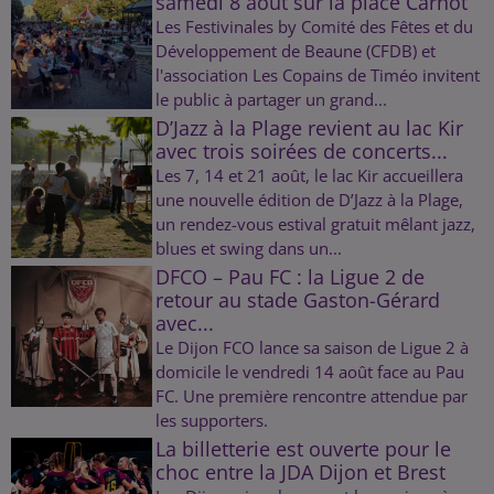
samedi 8 août sur la place Carnot
Les Festivinales by Comité des Fêtes et du
Développement de Beaune (CFDB) et
l'association Les Copains de Timéo invitent
le public à partager un grand...
D’Jazz à la Plage revient au lac Kir
avec trois soirées de concerts...
Les 7, 14 et 21 août, le lac Kir accueillera
une nouvelle édition de D’Jazz à la Plage,
un rendez-vous estival gratuit mêlant jazz,
blues et swing dans un...
DFCO – Pau FC : la Ligue 2 de
retour au stade Gaston-Gérard
avec...
Le Dijon FCO lance sa saison de Ligue 2 à
domicile le vendredi 14 août face au Pau
FC. Une première rencontre attendue par
les supporters.
La billetterie est ouverte pour le
choc entre la JDA Dijon et Brest