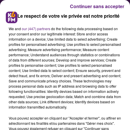
Continuer sans accepter
Le respect de votre vie privée est notre priorité
We and
our (447) partners
do the following data processing based on
your consent and/or our legitimate interest: Store and/or access
information on a device; Use limited data to select advertising; Create
profiles for personalised advertising; Use profiles to select personalised
advertising; Measure advertising performance; Measure content
Le trafic SNCF partiellement
performance; Understand audiences through statistics or combinations
of data from different sources; Develop and improve services; Create
coupé ce week-end sur la ligne
profiles to personalise content; Use profiles to select personalised
Dijon / Lyon
content; Use limited data to select content; Ensure security, prevent and
detect fraud, and fix errors; Deliver and present advertising and content;
Save and communicate privacy choices. These technologies may
process personal data such as IP address and browsing data to offer
En raison de travaux de
following functionalities: Identify devices based on information actively
modernisation, le trafic des trains
requested; Use precise geolocation data; Match and combine data from
other data sources; Link different devices; Identify devices based on
sera coupé ce week-end entre
information transmitted automatically.
Chagny et Mâcon, sur la ligne Dijon-
Vous pouvez accepter en cliquant sur "Accepter et fermer", ou affiner en
Lyon, toute la journée du samedi
sélectionnant les finalités et/ou partenaires dans "Gérer mes choix".
11, et jusqu’au dimanche 12 juin à
Vous pouvez également refuser en cliquant sur "Continuer sans