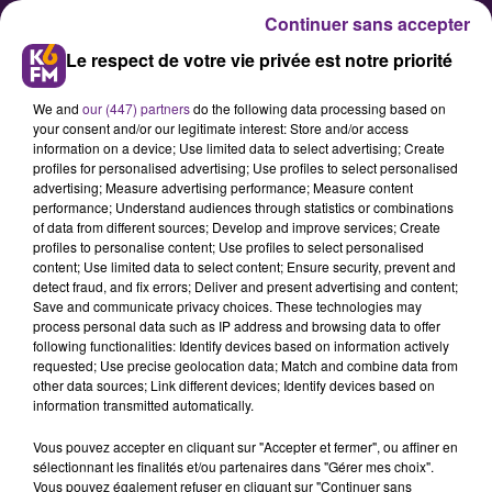
Continuer sans accepter
Le respect de votre vie privée est notre priorité
We and
our (447) partners
do the following data processing based on
your consent and/or our legitimate interest: Store and/or access
information on a device; Use limited data to select advertising; Create
profiles for personalised advertising; Use profiles to select personalised
advertising; Measure advertising performance; Measure content
Les retraités redescendent dans
performance; Understand audiences through statistics or combinations
of data from different sources; Develop and improve services; Create
la rue ce mardi à Dijon
profiles to personalise content; Use profiles to select personalised
content; Use limited data to select content; Ensure security, prevent and
detect fraud, and fix errors; Deliver and present advertising and content;
A l’appel de plusieurs syndicats, des
Save and communicate privacy choices. These technologies may
process personal data such as IP address and browsing data to offer
retraités prévoient de manifester
following functionalities: Identify devices based on information actively
ce mardi midi devant la préfecture,
requested; Use precise geolocation data; Match and combine data from
other data sources; Link different devices; Identify devices based on
à Dijon, pour demander une
information transmitted automatically.
revalorisation des pensions de
Vous pouvez accepter en cliquant sur "Accepter et fermer", ou affiner en
retraite.
sélectionnant les finalités et/ou partenaires dans "Gérer mes choix".
Vous pouvez également refuser en cliquant sur "Continuer sans