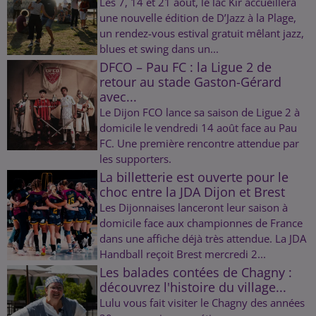
Les 7, 14 et 21 août, le lac Kir accueillera
une nouvelle édition de D’Jazz à la Plage,
un rendez-vous estival gratuit mêlant jazz,
blues et swing dans un...
DFCO – Pau FC : la Ligue 2 de
retour au stade Gaston-Gérard
avec...
Le Dijon FCO lance sa saison de Ligue 2 à
domicile le vendredi 14 août face au Pau
FC. Une première rencontre attendue par
les supporters.
La billetterie est ouverte pour le
choc entre la JDA Dijon et Brest
Les Dijonnaises lanceront leur saison à
domicile face aux championnes de France
dans une affiche déjà très attendue. La JDA
Handball reçoit Brest mercredi 2...
Les balades contées de Chagny :
découvrez l'histoire du village...
Lulu vous fait visiter le Chagny des années