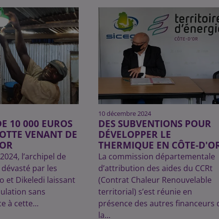
10 décembre 2024
DE 10 000 EUROS
DES SUBVENTIONS POUR
OTTE VENANT DE
DÉVELOPPER LE
’OR
THERMIQUE EN CÔTE-D'O
024, l’archipel de
La commission départementale
 dévasté par les
d’attribution des aides du CCRt
 et Dikeledi laissant
(Contrat Chaleur Renouvelable
ulation sans
territorial) s’est réunie en
ce à cette...
présence des autres financeurs 
la...