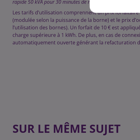
rapide 50 kVA pour 30 minutes de recharge.
Les tarifs d’utilisation comprennent un prix forfaitaire
(modulée selon la puissance de la borne) et le prix d’o
l’utilisation des bornes). Un forfait de 10 € est appl
charge supérieure à 1 kWh. De plus, en cas de connex
automatiquement ouverte générant la refacturation d
SUR LE MÊME SUJET