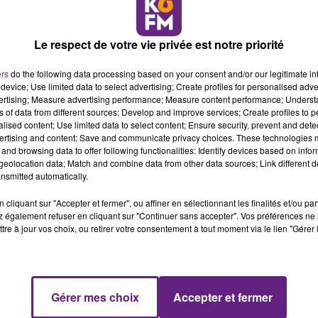
r, exploite un réseau public comprenant 76 points de charge
riques sur le territoire du département hors métropole. Dè
Le respect de votre vie privée est notre priorité
 un accès payant, notamment pour couvrir les dépenses
’électricité oblige les élus à faire évoluer la tarification afi
ers
do the following data processing based on your consent and/or our legitimate int
device; Use limited data to select advertising; Create profiles for personalised adver
électriques.
vertising; Measure advertising performance; Measure content performance; Unders
ns of data from different sources; Develop and improve services; Create profiles to 
ciser que le budget du SICECO verse chaque année au budget 
alised content; Use limited data to select content; Ensure security, prevent and detect
00 € (soit environ 40 % des recettes) car le budget global
ertising and content; Save and communicate privacy choices. These technologies
tes, celles de maintenance sont de l’ordre de 60 000 € et son
and browsing data to offer following functionalities: Identify devices based on infor
eolocation data; Match and combine data from other data sources; Link different de
ueillent les bornes. Pour rappel, le coût de déploiement d
nsmitted automatically.
 €. Il est supporté à 30 % par le SICECO et les communes qui
’ADEME, via le Plan d’Investissement d’Avenir (PIA) et 40 % o
cliquant sur "Accepter et fermer", ou affiner en sélectionnant les finalités et/ou pa
la Région.
 également refuser en cliquant sur "Continuer sans accepter". Vos préférences ne 
tre à jour vos choix, ou retirer votre consentement à tout moment via le lien "Gérer 
VA / Forfait de 1,50 € / période de 12h + 0,40 € / kWh + 0,005 € 
de 12h + 0,50 € / kWh + 0,025 € / minute
Gérer mes choix
Accepter et fermer
e normale 22 kVA pour 1h30 de recharge 15,25 € sur une borne