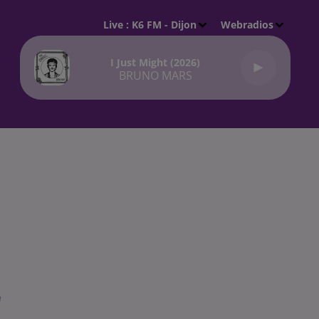
Live :
K6 FM - Dijon
Webradios
I Just Might (2026)
BRUNO MARS
r