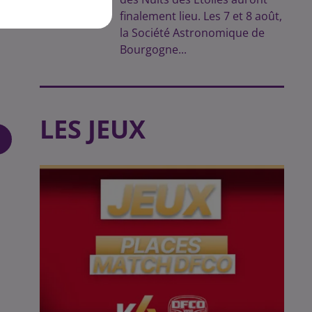
finalement lieu. Les 7 et 8 août,
la Société Astronomique de
Bourgogne...
LES JEUX