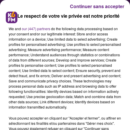
Continuer sans accepter
Le respect de votre vie privée est notre priorité
We and
our (447) partners
do the following data processing based on
your consent and/or our legitimate interest: Store and/or access
information on a device; Use limited data to select advertising; Create
profiles for personalised advertising; Use profiles to select personalised
advertising; Measure advertising performance; Measure content
Marsannay : quels sont les 12
performance; Understand audiences through statistics or combinations
of data from different sources; Develop and improve services; Create
climats qui passeront en
profiles to personalise content; Use profiles to select personalised
premier cru ?
content; Use limited data to select content; Ensure security, prevent and
detect fraud, and fix errors; Deliver and present advertising and content;
Save and communicate privacy choices. These technologies may
process personal data such as IP address and browsing data to offer
Isabelle Collotte, viticultrice à
following functionalities: Identify devices based on information actively
Marsannay-la-Côte, nous a
requested; Use precise geolocation data; Match and combine data from
other data sources; Link different devices; Identify devices based on
annoncé la bonne nouvelle : 12
information transmitted automatically.
climats de l’appellation Marsannay
Vous pouvez accepter en cliquant sur "Accepter et fermer", ou affiner en
sont assurés de passer en premier
sélectionnant les finalités et/ou partenaires dans "Gérer mes choix".
cru dans les prochaines années. On
Vous pouvez également refuser en cliquant sur "Continuer sans