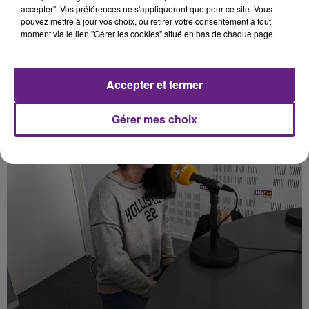
vous en parle plus en détails.
accepter". Vos préférences ne s'appliqueront que pour ce site. Vous
pouvez mettre à jour vos choix, ou retirer votre consentement à tout
moment via le lien "Gérer les cookies" situé en bas de chaque page.
Publié : 19 avril 2024 à 7h50 par Charles Perrin Sonnette
Accepter et fermer
Gérer mes choix