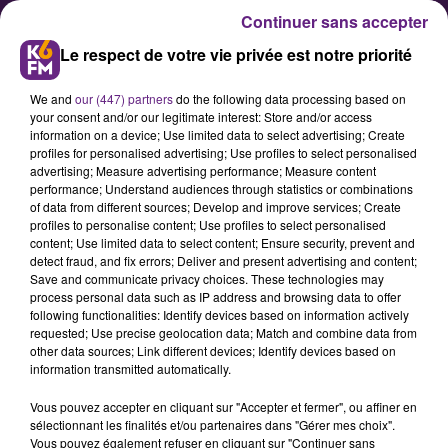
Continuer sans accepter
Le respect de votre vie privée est notre priorité
We and
our (447) partners
do the following data processing based on
your consent and/or our legitimate interest: Store and/or access
information on a device; Use limited data to select advertising; Create
profiles for personalised advertising; Use profiles to select personalised
advertising; Measure advertising performance; Measure content
Adeline Rousseau (DFCO
performance; Understand audiences through statistics or combinations
of data from different sources; Develop and improve services; Create
Féminin) dans les Vieux du Stade
profiles to personalise content; Use profiles to select personalised
content; Use limited data to select content; Ensure security, prevent and
detect fraud, and fix errors; Deliver and present advertising and content;
Alors que le DFCO masculin a validé
Save and communicate privacy choices. These technologies may
process personal data such as IP address and browsing data to offer
son accession à la Ligue 1, la
following functionalities: Identify devices based on information actively
section féminine du club dijonnais
requested; Use precise geolocation data; Match and combine data from
other data sources; Link different devices; Identify devices based on
a échoué de peu malgré une saison
information transmitted automatically.
très correcte en D2 Féminine.
Vous pouvez accepter en cliquant sur "Accepter et fermer", ou affiner en
Invitée à parler "sport " cette
sélectionnant les finalités et/ou partenaires dans "Gérer mes choix".
semaine dans les Vieux du Stade, la
Vous pouvez également refuser en cliquant sur "Continuer sans