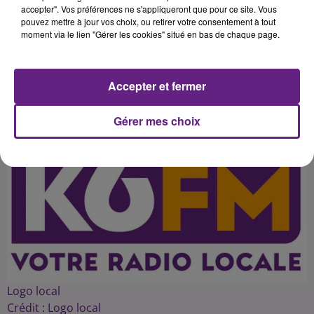
défenseur du DFCO Adeline
accepter". Vos préférences ne s'appliqueront que pour ce site. Vous
pouvez mettre à jour vos choix, ou retirer votre consentement à tout
Rousseau se confie sur les
moment via le lien "Gérer les cookies" situé en bas de chaque page.
Accepter et fermer
Publié : 19 avril 2016 à 4h12 par 45
Gérer mes choix
Logo local
Crédit :
Logo local