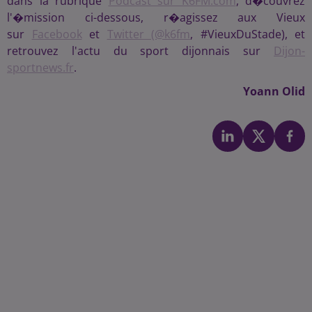
dans la rubrique
Podcast sur K6FM.com
, d�couvrez
l'�mission ci-dessous, r�agissez aux Vieux
sur
Facebook
et
Twitter (@k6fm
, #VieuxDuStade), et
retrouvez l'actu du sport dijonnais sur
Dijon-
sportnews.fr
.
Yoann Olid