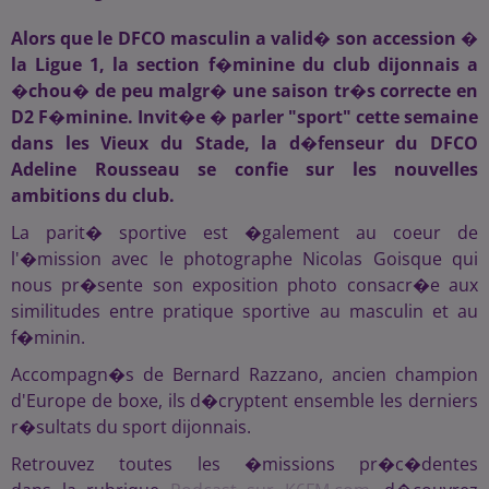
Alors que le DFCO masculin a valid� son accession �
la Ligue 1, la section f�minine du club dijonnais a
�chou� de peu malgr� une saison tr�s correcte en
D2 F�minine. Invit�e � parler "sport" cette semaine
dans les Vieux du Stade, la d�fenseur du DFCO
Adeline Rousseau se confie sur les nouvelles
ambitions du club.
La parit� sportive est �galement au coeur de
l'�mission avec le photographe Nicolas Goisque qui
nous pr�sente son exposition photo consacr�e aux
similitudes entre pratique sportive au masculin et au
f�minin.
Accompagn�s de Bernard Razzano, ancien champion
d'Europe de boxe, ils d�cryptent ensemble les derniers
r�sultats du sport dijonnais.
Retrouvez toutes les �missions pr�c�dentes