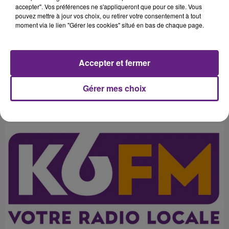
territoire. Coordonnée par
accepter". Vos préférences ne s'appliqueront que pour ce site. Vous
pouvez mettre à jour vos choix, ou retirer votre consentement à tout
Bourgogne Numérique, la
moment via le lien "Gérer les cookies" situé en bas de chaque page.
candidature permettrait de
s'imposer en France comme leader
Accepter et fermer
Gérer mes choix
Publié : 27 août 2015 à 2h05 par 45