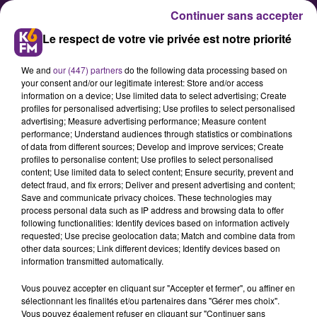
Continuer sans accepter
Le respect de votre vie privée est notre priorité
We and
our (447) partners
do the following data processing based on
your consent and/or our legitimate interest: Store and/or access
information on a device; Use limited data to select advertising; Create
profiles for personalised advertising; Use profiles to select personalised
advertising; Measure advertising performance; Measure content
Agrotech & santé connectée :
performance; Understand audiences through statistics or combinations
of data from different sources; Develop and improve services; Create
Dijon bientôt candidate au label
profiles to personalise content; Use profiles to select personalised
French Tech
content; Use limited data to select content; Ensure security, prevent and
detect fraud, and fix errors; Deliver and present advertising and content;
Save and communicate privacy choices. These technologies may
process personal data such as IP address and browsing data to offer
La ville de Dijon devrait déposer
following functionalities: Identify devices based on information actively
avant la fin de l'année une
requested; Use precise geolocation data; Match and combine data from
other data sources; Link different devices; Identify devices based on
candidature au label French-Tech,
information transmitted automatically.
pour mettre en valeur sa filière
Vous pouvez accepter en cliquant sur "Accepter et fermer", ou affiner en
"agro-alimentaire numérique" et
sélectionnant les finalités et/ou partenaires dans "Gérer mes choix".
ses multiples start-up sur le
Vous pouvez également refuser en cliquant sur "Continuer sans