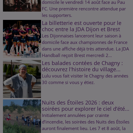
domicile le vendredi 14 août face au Pau
FC. Une première rencontre attendue par
les supporters.
La billetterie est ouverte pour le
choc entre la JDA Dijon et Brest
Les Dijonnaises lanceront leur saison à
domicile face aux championnes de France
dans une affiche déjà très attendue. La JDA
Handball reçoit Brest mercredi 2...
Les balades contées de Chagny :
découvrez l'histoire du village...
Lulu vous fait visiter le Chagny des années
30 comme si vous y étiez.
Nuits des Étoiles 2026 : deux
soirées pour explorer le ciel d’été...
Initialement annulées par crainte
d’incendie, les soirées des Nuits des Étoiles
auront finalement lieu. Les 7 et 8 août, la