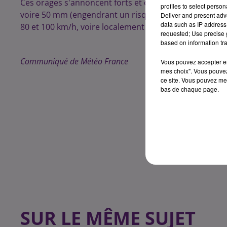
Ces orages s'annoncent forts et on attend de fortes pl
profiles to select person
voire 50 mm (engendrant un risque de ruissellement et 
Deliver and present adv
data such as IP address 
80 et 100 km/h, voire localement davantage, et une act
requested; Use precise g
based on information tra
Communiqué de Météo France
Vous pouvez accepter en 
mes choix". Vous pouvez
ce site. Vous pouvez met
bas de chaque page.
SUR LE MÊME SUJET