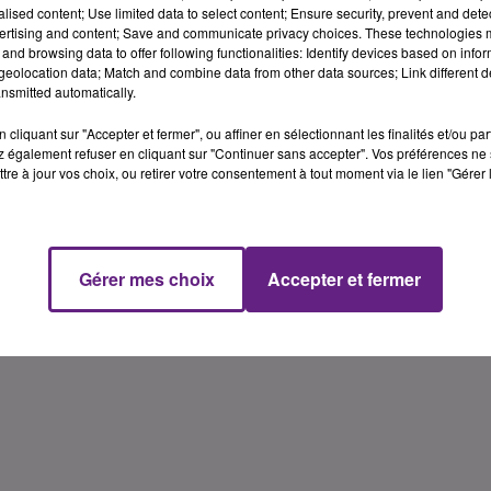
uies avec des intensités horaires comprises entre 20 et 40
alised content; Use limited data to select content; Ensure security, prevent and detect
d'inondations locales), de la grêle, des rafales de vent ent
ertising and content; Save and communicate privacy choices. These technologies
and browsing data to offer following functionalities: Identify devices based on infor
ivité électrique soutenue.
eolocation data; Match and combine data from other data sources; Link different de
nsmitted automatically.
cliquant sur "Accepter et fermer", ou affiner en sélectionnant les finalités et/ou pa
 également refuser en cliquant sur "Continuer sans accepter". Vos préférences ne 
tre à jour vos choix, ou retirer votre consentement à tout moment via le lien "Gérer 
Gérer mes choix
Accepter et fermer