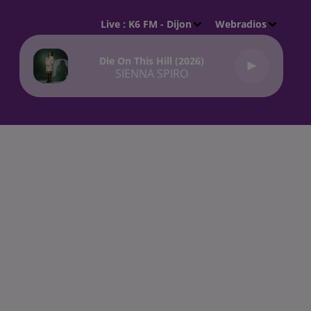
Live :
K6 FM - Dijon
Webradios
Die On This Hill (2026)
SIENNA SPIRO