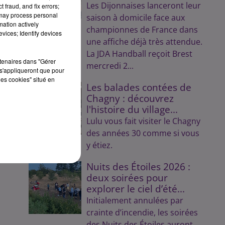
Les Dijonnaises lanceront leur
 fraud, and fix errors;
re
 may process personal
saison à domicile face aux
mation actively
championnes de France dans
vices; Identify devices
une affiche déjà très attendue.
La JDA Handball reçoit Brest
rtenaires dans "Gérer
mercredi 2...
s'appliqueront que pour
les cookies" situé en
Les balades contées de
Chagny : découvrez
l'histoire du village...
Lulu vous fait visiter le Chagny
des années 30 comme si vous
y étiez.
Nuits des Étoiles 2026 :
deux soirées pour
explorer le ciel d’été...
Initialement annulées par
crainte d’incendie, les soirées
des Nuits des Étoiles auront