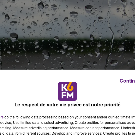
Contin
n (01), Côte-d'Or (21), Doubs (25), Jura (39), Loire (42), B
Le respect de votre vie privée est notre priorité
 Saône-et-Loire (71), Vosges (88) et Territoire-de-Belfort (90
ers
do the following data processing based on your consent and/or our legitimate int
di, des orages vont se développer sur un axe allant de
device; Use limited data to select advertising; Create profiles for personalised adver
Côte-d’Or.
vertising; Measure advertising performance; Measure content performance; Unders
ns of data from different sources; Develop and improve services; Create profiles to 