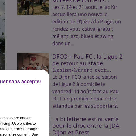
Les 7, 14 et 21 août, le lac Kir
accueillera une nouvelle
édition de D’Jazz à la Plage, un
rendez-vous estival gratuit
mêlant jazz, blues et swing
dans un...
DFCO – Pau FC : la Ligue 2
de retour au stade
Gaston-Gérard avec...
Le Dijon FCO lance sa saison
uer sans accepter
de Ligue 2 à domicile le
vendredi 14 août face au Pau
FC. Une première rencontre
as-
attendue par les supporters.
).
erest: Store and/or
La billetterie est ouverte
tising; Use profiles to
pour le choc entre la JDA
tand audiences through
Dijon et Brest
personalise content; Use