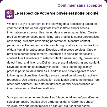
Continuer sans accepter
Le respect de votre vie privée est notre priorité
We and
our (447) partners
do the following data processing based on
your consent and/or our legitimate interest: Store and/or access
information on a device; Use limited data to select advertising; Create
profiles for personalised advertising; Use profiles to select personalised
advertising; Measure advertising performance; Measure content
Annulation du gala de fermeture
performance; Understand audiences through statistics or combinations
of data from different sources; Develop and improve services; Create
de la patinoire de Dijon
profiles to personalise content; Use profiles to select personalised
content; Use limited data to select content; Ensure security, prevent and
detect fraud, and fix errors; Deliver and present advertising and content;
La mairie de Dijon a indiqué ce
Save and communicate privacy choices. These technologies may
process personal data such as IP address and browsing data to offer
vendredi après-midi que la fête
following functionalities: Identify devices based on information actively
prévue ce samedi était annulée.
requested; Use precise geolocation data; Match and combine data from
other data sources; Link different devices; Identify devices based on
information transmitted automatically.
Publié : 4 janvier 2019 à 15h40 par la rédaction
Vous pouvez accepter en cliquant sur "Accepter et fermer", ou affiner en
sélectionnant les finalités et/ou partenaires dans "Gérer mes choix".
Vous pouvez également refuser en cliquant sur "Continuer sans