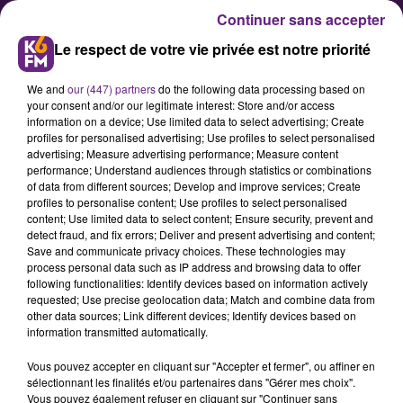
Continuer sans accepter
Le respect de votre vie privée est notre priorité
We and
our (447) partners
do the following data processing based on
your consent and/or our legitimate interest: Store and/or access
information on a device; Use limited data to select advertising; Create
profiles for personalised advertising; Use profiles to select personalised
advertising; Measure advertising performance; Measure content
Axel Bauer à Dijon ce vendredi
performance; Understand audiences through statistics or combinations
of data from different sources; Develop and improve services; Create
soir !
profiles to personalise content; Use profiles to select personalised
content; Use limited data to select content; Ensure security, prevent and
detect fraud, and fix errors; Deliver and present advertising and content;
C’est le grand jour, Axel Bauer sera
Save and communicate privacy choices. These technologies may
process personal data such as IP address and browsing data to offer
ce vendredi soir en concert gratuit
following functionalities: Identify devices based on information actively
dans les jardins du département à
requested; Use precise geolocation data; Match and combine data from
other data sources; Link different devices; Identify devices based on
Dijon. Un concert qui débutera avec
information transmitted automatically.
les artistes Ecco et Darwin.
Vous pouvez accepter en cliquant sur "Accepter et fermer", ou affiner en
sélectionnant les finalités et/ou partenaires dans "Gérer mes choix".
Vous pouvez également refuser en cliquant sur "Continuer sans