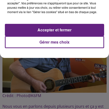
Publié : 29 juin 2018 à 1h00 par Fabrice Aubry
accepter". Vos préférences ne s'appliqueront que pour ce site. Vous
pouvez mettre à jour vos choix, ou retirer votre consentement à tout
moment via le lien "Gérer les cookies" situé en bas de chaque page.
Accepter et fermer
Gérer mes choix
Crédit :
Photo@K6FM
Nous vous en parlons depuis plusieurs jours et ça y est