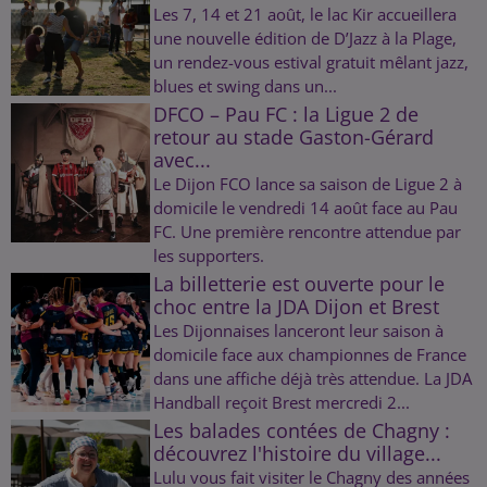
Les 7, 14 et 21 août, le lac Kir accueillera
une nouvelle édition de D’Jazz à la Plage,
un rendez-vous estival gratuit mêlant jazz,
blues et swing dans un...
DFCO – Pau FC : la Ligue 2 de
retour au stade Gaston-Gérard
avec...
Le Dijon FCO lance sa saison de Ligue 2 à
domicile le vendredi 14 août face au Pau
FC. Une première rencontre attendue par
les supporters.
La billetterie est ouverte pour le
choc entre la JDA Dijon et Brest
Les Dijonnaises lanceront leur saison à
domicile face aux championnes de France
dans une affiche déjà très attendue. La JDA
Handball reçoit Brest mercredi 2...
Les balades contées de Chagny :
découvrez l'histoire du village...
Lulu vous fait visiter le Chagny des années