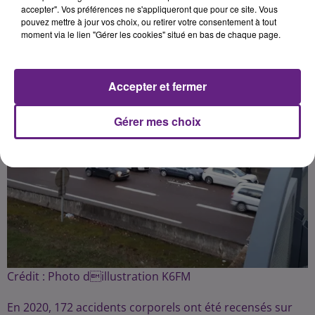
Publié : 1er février 2021 à 17h29 par la rédaction
accepter". Vos préférences ne s'appliqueront que pour ce site. Vous
pouvez mettre à jour vos choix, ou retirer votre consentement à tout
moment via le lien "Gérer les cookies" situé en bas de chaque page.
Accepter et fermer
Gérer mes choix
Crédit :
Photo dillustration K6FM
En 2020, 172 accidents corporels ont été recensés sur