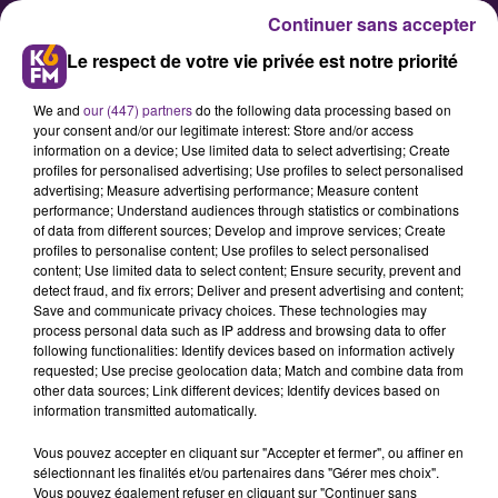
Continuer sans accepter
Le respect de votre vie privée est notre priorité
We and
our (447) partners
do the following data processing based on
your consent and/or our legitimate interest: Store and/or access
information on a device; Use limited data to select advertising; Create
profiles for personalised advertising; Use profiles to select personalised
advertising; Measure advertising performance; Measure content
Baisse des accidents de la route
performance; Understand audiences through statistics or combinations
of data from different sources; Develop and improve services; Create
en 2020 en Côte-d'Or
profiles to personalise content; Use profiles to select personalised
content; Use limited data to select content; Ensure security, prevent and
detect fraud, and fix errors; Deliver and present advertising and content;
La préfecture a fait le point ce lundi
Save and communicate privacy choices. These technologies may
process personal data such as IP address and browsing data to offer
sur le nombre et la nature des
following functionalities: Identify devices based on information actively
accidents de la route survenus l’an
requested; Use precise geolocation data; Match and combine data from
other data sources; Link different devices; Identify devices based on
dernier en Côte d’Or. Ci-dessous le
information transmitted automatically.
communiqué complet.
Vous pouvez accepter en cliquant sur "Accepter et fermer", ou affiner en
sélectionnant les finalités et/ou partenaires dans "Gérer mes choix".
Vous pouvez également refuser en cliquant sur "Continuer sans