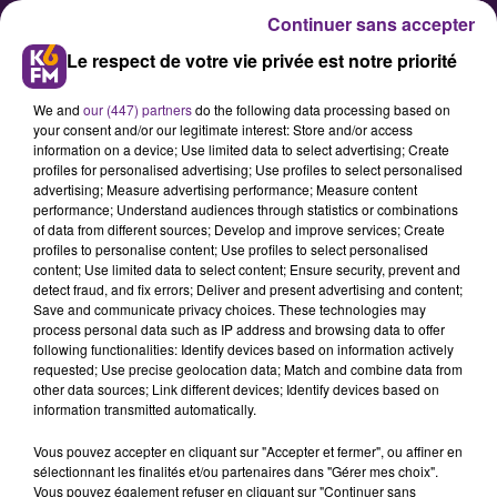
Continuer sans accepter
Le respect de votre vie privée est notre priorité
We and
our (447) partners
do the following data processing based on
your consent and/or our legitimate interest: Store and/or access
information on a device; Use limited data to select advertising; Create
profiles for personalised advertising; Use profiles to select personalised
advertising; Measure advertising performance; Measure content
Bourgogne-Franche-Comté : Des
performance; Understand audiences through statistics or combinations
of data from different sources; Develop and improve services; Create
intempéries et des dégâts
profiles to personalise content; Use profiles to select personalised
content; Use limited data to select content; Ensure security, prevent and
detect fraud, and fix errors; Deliver and present advertising and content;
Les orages de vendredi et samedi
Save and communicate privacy choices. These technologies may
process personal data such as IP address and browsing data to offer
ont provoqué de gros dégâts dans
following functionalities: Identify devices based on information actively
certains coins de Bourgogne-
requested; Use precise geolocation data; Match and combine data from
other data sources; Link different devices; Identify devices based on
Franche-Comté. Après la Saône-et-
information transmitted automatically.
Loire ce week-end, c'est les
Vous pouvez accepter en cliquant sur "Accepter et fermer", ou affiner en
Doubistes qui se réveillent les pieds
sélectionnant les finalités et/ou partenaires dans "Gérer mes choix".
Vous pouvez également refuser en cliquant sur "Continuer sans