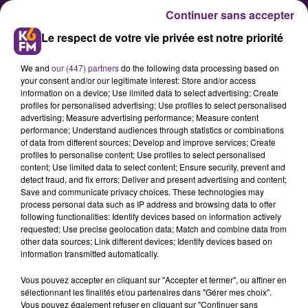
Continuer sans accepter
Le respect de votre vie privée est notre priorité
We and
our (447) partners
do the following data processing based on
your consent and/or our legitimate interest: Store and/or access
information on a device; Use limited data to select advertising; Create
profiles for personalised advertising; Use profiles to select personalised
advertising; Measure advertising performance; Measure content
Ca va bouchonner rue de la
performance; Understand audiences through statistics or combinations
of data from different sources; Develop and improve services; Create
préfecture à midi
profiles to personalise content; Use profiles to select personalised
content; Use limited data to select content; Ensure security, prevent and
detect fraud, and fix errors; Deliver and present advertising and content;
La CFDT réclame des moyens pour
Save and communicate privacy choices. These technologies may
process personal data such as IP address and browsing data to offer
la santé et le social, et appelle a
following functionalities: Identify devices based on information actively
manifester ce midi devant la
requested; Use precise geolocation data; Match and combine data from
other data sources; Link different devices; Identify devices based on
préfecture.
information transmitted automatically.
La CFDT réclame des moyens pour
Vous pouvez accepter en cliquant sur "Accepter et fermer", ou affiner en
la santé et le social, et appelle a
sélectionnant les finalités et/ou partenaires dans "Gérer mes choix".
manifester ce midi devant la
Vous pouvez également refuser en cliquant sur "Continuer sans