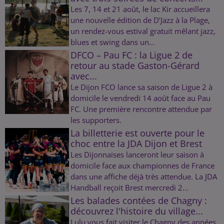
Les 7, 14 et 21 août, le lac Kir accueillera
une nouvelle édition de D’Jazz à la Plage,
un rendez-vous estival gratuit mêlant jazz,
blues et swing dans un...
DFCO – Pau FC : la Ligue 2 de
retour au stade Gaston-Gérard
avec...
Le Dijon FCO lance sa saison de Ligue 2 à
domicile le vendredi 14 août face au Pau
FC. Une première rencontre attendue par
les supporters.
La billetterie est ouverte pour le
choc entre la JDA Dijon et Brest
Les Dijonnaises lanceront leur saison à
domicile face aux championnes de France
dans une affiche déjà très attendue. La JDA
Handball reçoit Brest mercredi 2...
Les balades contées de Chagny :
découvrez l'histoire du village...
Lulu vous fait visiter le Chagny des années