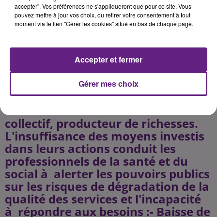
préfecture.L'une des conditions
accepter". Vos préférences ne s'appliqueront que pour ce site. Vous
pouvez mettre à jour vos choix, ou retirer votre consentement à tout
majeures à la qualité de la bonne
moment via le lien "Gérer les cookies" situé en bas de chaque page.
prise en charge de l'usager est la
situation du professionnel qui
l'accueille. Valoriser les activités du
Accepter et fermer
social et de la santé nécessite de
changer le regard porté sur ce
Gérer mes choix
secteur en le reconnaissant comme
un véritable investissement
collectif, producteur de richesses.
L'insuffisance des moyens investis
dans leurs actions conduit les
professionnels de la santé et du
social à alerter les pouvoirs publics
sur les risques de dégradation de la
qualité des services et l'incapacité
à répondre aux besoins :- Baisse de