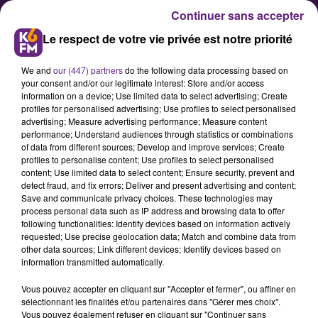
Continuer sans accepter
Le respect de votre vie privée est notre priorité
We and
our (447) partners
do the following data processing based on
your consent and/or our legitimate interest: Store and/or access
information on a device; Use limited data to select advertising; Create
profiles for personalised advertising; Use profiles to select personalised
advertising; Measure advertising performance; Measure content
Cette Dijonnaise est candidate à
performance; Understand audiences through statistics or combinations
of data from different sources; Develop and improve services; Create
l’élection de « miss Pin-up
profiles to personalise content; Use profiles to select personalised
Bourgogne-Franche-Comté »
content; Use limited data to select content; Ensure security, prevent and
detect fraud, and fix errors; Deliver and present advertising and content;
Save and communicate privacy choices. These technologies may
process personal data such as IP address and browsing data to offer
Armelle Dupuis fait partie des
following functionalities: Identify devices based on information actively
candidates au concours « miss Pin-
requested; Use precise geolocation data; Match and combine data from
other data sources; Link different devices; Identify devices based on
up Bourgogne-Franche-Comté » qui
information transmitted automatically.
a lieu ce samedi soir à Sochaux.
Vous pouvez accepter en cliquant sur "Accepter et fermer", ou affiner en
Nous l’avons rencontré il y a
sélectionnant les finalités et/ou partenaires dans "Gérer mes choix".
quelques jours.
Vous pouvez également refuser en cliquant sur "Continuer sans