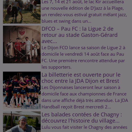
Les 7, 14 et 21 août, le lac Kir accueillera
une nouvelle édition de D’Jazz à la Plage,
un rendez-vous estival gratuit mêlant jazz,
blues et swing dans un...
DFCO – Pau FC : la Ligue 2 de
retour au stade Gaston-Gérard
avec...
Le Dijon FCO lance sa saison de Ligue 2 à
domicile le vendredi 14 août face au Pau
FC. Une première rencontre attendue par
les supporters.
La billetterie est ouverte pour le
choc entre la JDA Dijon et Brest
Les Dijonnaises lanceront leur saison à
domicile face aux championnes de France
dans une affiche déjà très attendue. La JDA
Handball reçoit Brest mercredi 2...
Les balades contées de Chagny :
découvrez l'histoire du village...
Lulu vous fait visiter le Chagny des années