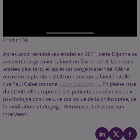
Crédit :
DR
Après avoir terminé ses études en 2011, cette Dijonnaise
a ouvert son premier cabinet en février 2013. Quelques
années plus tard, et après un congé maternité, Céline
ouvre en septembre 2020 un nouveau cabinet installé
rue Paul Cabet nommé
« Cosy and happy »
. En pleine crise
du COVID, elle propose à ses patients des séances de «
psychologie positive », ce qui inclue de la philosophie, de
la méditation, et du yoga. Retrouvez ci-dessous son
interview :