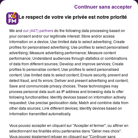
Continuer sans accepter
Le respect de votre vie privée est notre priorité
We and
our (447) partners
do the following data processing based on
your consent and/or our legitimate interest: Store and/or access
information on a device; Use limited data to select advertising; Create
profiles for personalised advertising; Use profiles to select personalised
advertising; Measure advertising performance; Measure content
Cette Dijonnaise propose des
performance; Understand audiences through statistics or combinations
of data from different sources; Develop and improve services; Create
séances de « psychologie
profiles to personalise content; Use profiles to select personalised
positive »
content; Use limited data to select content; Ensure security, prevent and
detect fraud, and fix errors; Deliver and present advertising and content;
Save and communicate privacy choices. These technologies may
process personal data such as IP address and browsing data to offer
Céline David-Nillet est une jeune
following functionalities: Identify devices based on information actively
psychologue qui propose des
requested; Use precise geolocation data; Match and combine data from
other data sources; Link different devices; Identify devices based on
séances alternatives sur Dijon de «
information transmitted automatically.
psychologie positive ». Nous l’avons
Vous pouvez accepter en cliquant sur "Accepter et fermer", ou affiner en
contacté.
sélectionnant les finalités et/ou partenaires dans "Gérer mes choix".
Vous pouvez également refuser en cliquant sur "Continuer sans