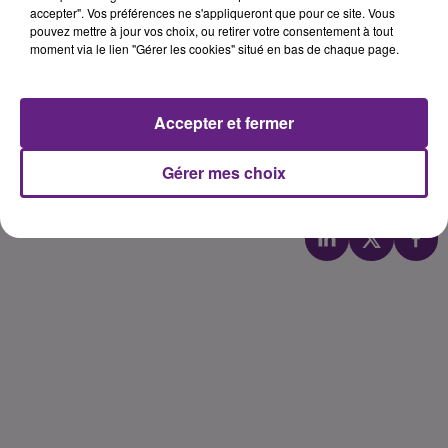
Comté.Ouvert à tous, le concert se
accepter". Vos préférences ne s'appliqueront que pour ce site. Vous
pouvez mettre à jour vos choix, ou retirer votre consentement à tout
déroulera le dimanche 21 mai à
moment via le lien "Gérer les cookies" situé en bas de chaque page.
partir de 15h00, à la cafétéria du
CH La Chartreuse.
Accepter et fermer
Publié : 10 mai 2017 à 9h11 par nathalie chupin
Gérer mes choix