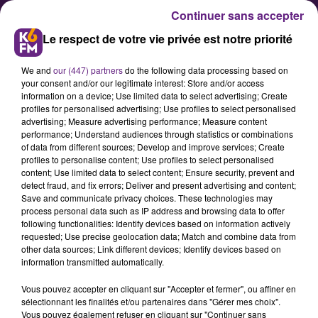
Continuer sans accepter
Le respect de votre vie privée est notre priorité
We and
our (447) partners
do the following data processing based on
your consent and/or our legitimate interest: Store and/or access
information on a device; Use limited data to select advertising; Create
profiles for personalised advertising; Use profiles to select personalised
advertising; Measure advertising performance; Measure content
CH La Chartreuse : Concert de
performance; Understand audiences through statistics or combinations
of data from different sources; Develop and improve services; Create
musique classique - 21 mai 2017
profiles to personalise content; Use profiles to select personalised
content; Use limited data to select content; Ensure security, prevent and
detect fraud, and fix errors; Deliver and present advertising and content;
Un concert de musique classique
Save and communicate privacy choices. These technologies may
process personal data such as IP address and browsing data to offer
aura lieu le dimanche 21 mai 2017
following functionalities: Identify devices based on information actively
à la cafétéria du CH La Chartreuse.
requested; Use precise geolocation data; Match and combine data from
other data sources; Link different devices; Identify devices based on
Au programme : des pièces de
information transmitted automatically.
grands compositeurs jouées par les
Vous pouvez accepter en cliquant sur "Accepter et fermer", ou affiner en
étudiants de l'àcole Supérieure de
sélectionnant les finalités et/ou partenaires dans "Gérer mes choix".
Musique Bourgogne-Franche-
Vous pouvez également refuser en cliquant sur "Continuer sans