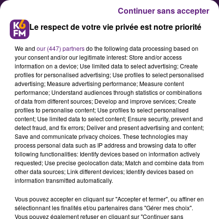
Continuer sans accepter
Le respect de votre vie privée est notre priorité
We and
our (447) partners
do the following data processing based on
your consent and/or our legitimate interest: Store and/or access
information on a device; Use limited data to select advertising; Create
profiles for personalised advertising; Use profiles to select personalised
advertising; Measure advertising performance; Measure content
Chocolaterie de Bourgogne, la
performance; Understand audiences through statistics or combinations
of data from different sources; Develop and improve services; Create
délivrance
profiles to personalise content; Use profiles to select personalised
content; Use limited data to select content; Ensure security, prevent and
detect fraud, and fix errors; Deliver and present advertising and content;
Ce lundi matin, le verdict
Save and communicate privacy choices. These technologies may
process personal data such as IP address and browsing data to offer
concernant l'avenir de la
following functionalities: Identify devices based on information actively
Chocolaterie de Bourgogne a été
requested; Use precise geolocation data; Match and combine data from
other data sources; Link different devices; Identify devices based on
rendu. Après des mois de
information transmitted automatically.
revirement de situations, Lacasa
Vous pouvez accepter en cliquant sur "Accepter et fermer", ou affiner en
prendra dorénavant les
sélectionnant les finalités et/ou partenaires dans "Gérer mes choix".
commandes de la maison
Vous pouvez également refuser en cliquant sur "Continuer sans