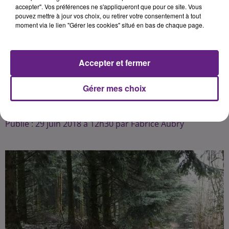
environnementale a rendu sur le
accepter". Vos préférences ne s'appliqueront que pour ce site. Vous
pouvez mettre à jour vos choix, ou retirer votre consentement à tout
document élaboré avec les
moment via le lien "Gérer les cookies" situé en bas de chaque page.
professionnels et les associations
environnementales. Un avis qui,
selon France Nature
Accepter et fermer
Environnement, pourrait se
résumer par : "Doit mieux faire ! ".
Gérer mes choix
Publié : 29 juin 2018 à 12h30 par Fabrice Aubry