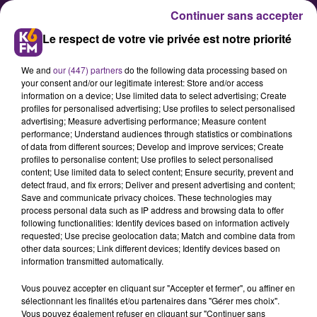
Continuer sans accepter
Le respect de votre vie privée est notre priorité
We and
our (447) partners
do the following data processing based on
your consent and/or our legitimate interest: Store and/or access
information on a device; Use limited data to select advertising; Create
profiles for personalised advertising; Use profiles to select personalised
advertising; Measure advertising performance; Measure content
Contrat forêt : la région
performance; Understand audiences through statistics or combinations
of data from different sources; Develop and improve services; Create
Bourgogne-Franche-Comté doit
profiles to personalise content; Use profiles to select personalised
revoir sa copie selon France
content; Use limited data to select content; Ensure security, prevent and
detect fraud, and fix errors; Deliver and present advertising and content;
Nature Environnement
Save and communicate privacy choices. These technologies may
process personal data such as IP address and browsing data to offer
following functionalities: Identify devices based on information actively
Première Région à soumettre un
requested; Use precise geolocation data; Match and combine data from
other data sources; Link different devices; Identify devices based on
Programme Régional de la Forêt et
information transmitted automatically.
du Bois (PRFB), la Bourgogne-
Vous pouvez accepter en cliquant sur "Accepter et fermer", ou affiner en
Franche Comté vient de recevoir
sélectionnant les finalités et/ou partenaires dans "Gérer mes choix".
l'avis que l'Autorité
Vous pouvez également refuser en cliquant sur "Continuer sans