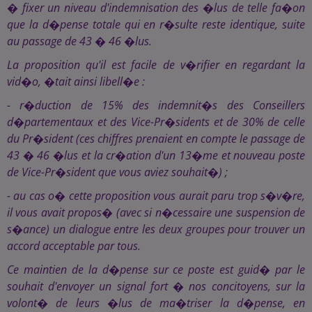
� fixer un niveau d'indemnisation des �lus de telle fa�on
que la d�pense totale qui en r�sulte reste identique, suite
au passage de 43 � 46 �lus.
La proposition qu'il est facile de v�rifier en regardant la
vid�o, �tait ainsi libell�e :
- r�duction de 15% des indemnit�s des Conseillers
d�partementaux et des Vice-Pr�sidents et de 30% de celle
du Pr�sident (ces chiffres prenaient en compte le passage de
43 � 46 �lus et la cr�ation d'un 13�me et nouveau poste
de Vice-Pr�sident que vous aviez souhait�) ;
- au cas o� cette proposition vous aurait paru trop s�v�re,
il vous avait propos� (avec si n�cessaire une suspension de
s�ance) un dialogue entre les deux groupes pour trouver un
accord acceptable par tous.
Ce maintien de la d�pense sur ce poste est guid� par le
souhait d'envoyer un signal fort � nos concitoyens, sur la
volont� de leurs �lus de ma�triser la d�pense, en