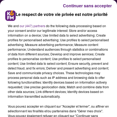
Continuer sans accepter
Le respect de votre vie privée est notre priorité
We and
our (447) partners
do the following data processing based on
your consent and/or our legitimate interest: Store and/or access
information on a device; Use limited data to select advertising; Create
profiles for personalised advertising; Use profiles to select personalised
advertising; Measure advertising performance; Measure content
Côte-d'Or : "Que la droite au
performance; Understand audiences through statistics or combinations
of data from different sources; Develop and improve services; Create
Conseil Départemental montre
profiles to personalise content; Use profiles to select personalised
l'exemple en baissant ses
content; Use limited data to select content; Ensure security, prevent and
detect fraud, and fix errors; Deliver and present advertising and content;
indemnités"
Save and communicate privacy choices. These technologies may
process personal data such as IP address and browsing data to offer
following functionalities: Identify devices based on information actively
Dans une lettre ouverte au
requested; Use precise geolocation data; Match and combine data from
other data sources; Link different devices; Identify devices based on
président François Sauvadet, le
information transmitted automatically.
groupe d'opposition au Conseil
Vous pouvez accepter en cliquant sur "Accepter et fermer", ou affiner en
Départemental de la Côte-d'Or
sélectionnant les finalités et/ou partenaires dans "Gérer mes choix".
"Forces de progrès" lui demande de
Vous pouvez également refuser en cliquant sur "Continuer sans