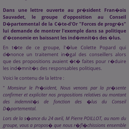
Dans une lettre ouverte au pr�sident Fran�ois
Sauvadet, le groupe d'opposition au Conseil
D�partemental de la C�te-d'Or "Forces de progr�s"
lui demande de montrer l'exemple dans sa politique
d'�conomie en baissant les ind�mnit�s des �lus.
En t�te de ce groupe, l'�lue Colette Popard qui
d�nonce un traitement in�gal des conseillers alors
que des propositions avaient �t� faites pour r�duire
les ind�mnit�s des responsables politiques.
Voici le contenu de la lettre :
"
Monsieur le Pr�sident, Nous venons par la pr�sente
confirmer et expliciter nos propositions relatives au montant
des indemnit�s de fonction des �lus du Conseil
D�partemental.
Lors de la s�ance du 24 avril, M Pierre POILLOT, au nom du
groupe, vous a propos� que nous r�fl�chissions ensemble