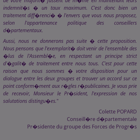
de votre majorit� fassent de m�me en maintenant leurs
indemnit�s � un taux maximum. C'est donc bien un
traitement diff�renci� � l'envers que vous nous proposez,
selon l'appartenance politique des conseillers
d�partementaux.
Aussi, nous ne donnerons pas suite � cette proposition.
Nous pensons que l'exemplarit� doit venir de l'ensemble des
�lus de l'Assembl�e, en respectant un principe strict
d'�galit� de traitement entre nous tous. C'est pour cette
raison que nous sommes � votre disposition pour un
dialogue entre les deux groupes et trouver un accord sur ce
point conform�ment aux r�gles r�publicaines. Je vous prie
de recevoir, Monsieur le Pr�sident, l'expression de nos
salutations distingu�es.
"
Colette POPARD
Conseill�re d�partementale
Pr�sidente du groupe des Forces de Progr�s