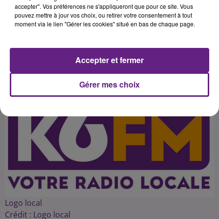
montrer l'exemple dans sa
accepter". Vos préférences ne s'appliqueront que pour ce site. Vous
pouvez mettre à jour vos choix, ou retirer votre consentement à tout
politique d'économie en baissant
moment via le lien "Gérer les cookies" situé en bas de chaque page.
Accepter et fermer
Publié : 10 juillet 2015 à 10h18 par 45
Gérer mes choix
Logo local
Crédit :
Logo local