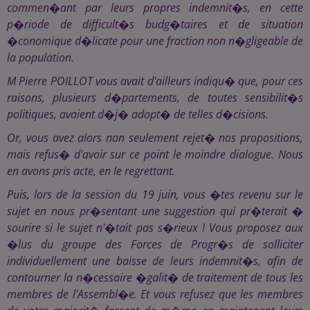
commen�ant par leurs propres indemnit�s, en cette
p�riode de difficult�s budg�taires et de situation
�conomique d�licate pour une fraction non n�gligeable de
la population.
M Pierre POILLOT vous avait d'ailleurs indiqu� que, pour ces
raisons, plusieurs d�partements, de toutes sensibilit�s
politiques, avaient d�j� adopt� de telles d�cisions.
Or, vous avez alors non seulement rejet� nos propositions,
mais refus� d'avoir sur ce point le moindre dialogue. Nous
en avons pris acte, en le regrettant.
Puis, lors de la session du 19 juin, vous �tes revenu sur le
sujet en nous pr�sentant une suggestion qui pr�terait �
sourire si le sujet n'�tait pas s�rieux ! Vous proposez aux
�lus du groupe des Forces de Progr�s de solliciter
individuellement une baisse de leurs indemnit�s, afin de
contourner la n�cessaire �galit� de traitement de tous les
membres de l'Assembl�e. Et vous refusez que les membres