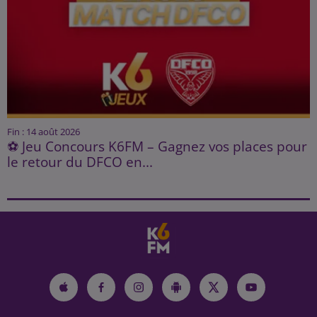
Fin : 14 août 2026
⚽ Jeu Concours K6FM – Gagnez vos places pour
le retour du DFCO en...