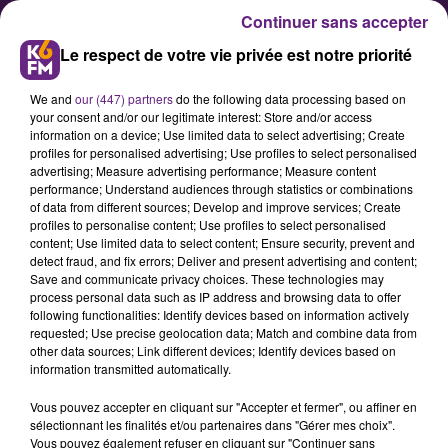
Continuer sans accepter
Le respect de votre vie privée est notre priorité
We and
our (447) partners
do the following data processing based on
your consent and/or our legitimate interest: Store and/or access
information on a device; Use limited data to select advertising; Create
profiles for personalised advertising; Use profiles to select personalised
advertising; Measure advertising performance; Measure content
D'étonnants sapins de Noël à
performance; Understand audiences through statistics or combinations
of data from different sources; Develop and improve services; Create
Gevrey-Chambertin
profiles to personalise content; Use profiles to select personalised
content; Use limited data to select content; Ensure security, prevent and
detect fraud, and fix errors; Deliver and present advertising and content;
Vendredi et samedi, des sapins
Save and communicate privacy choices. These technologies may
process personal data such as IP address and browsing data to offer
originaux ont été installés à
following functionalities: Identify devices based on information actively
Gevrey-Chambertin. Fabriqués à
requested; Use precise geolocation data; Match and combine data from
other data sources; Link different devices; Identify devices based on
partir de douelles de tonneau, il
information transmitted automatically.
s’agit de sapins 100% locaux,
Vous pouvez accepter en cliquant sur "Accepter et fermer", ou affiner en
écologiques et durables. Ci-dessous
sélectionnant les finalités et/ou partenaires dans "Gérer mes choix".
le communiqué de la mairie de
Vous pouvez également refuser en cliquant sur "Continuer sans