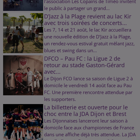
l'association Les Copains de Timéo invitent
le public à partager un grand...
D’Jazz à la Plage revient au lac Kir
avec trois soirées de concerts...
Les 7, 14 et 21 août, le lac Kir accueillera
une nouvelle édition de D’Jazz à la Plage,
un rendez-vous estival gratuit mêlant jazz,
blues et swing dans un...
DFCO – Pau FC : la Ligue 2 de
retour au stade Gaston-Gérard
avec...
Le Dijon FCO lance sa saison de Ligue 2 à
domicile le vendredi 14 août face au Pau
FC. Une première rencontre attendue par
les supporters.
La billetterie est ouverte pour le
choc entre la JDA Dijon et Brest
Les Dijonnaises lanceront leur saison à
domicile face aux championnes de France
dans une affiche déjà très attendue. La JDA