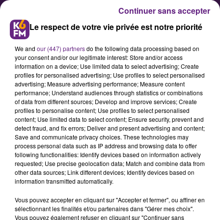
Continuer sans accepter
Le respect de votre vie privée est notre priorité
We and
our (447) partners
do the following data processing based on
your consent and/or our legitimate interest: Store and/or access
information on a device; Use limited data to select advertising; Create
profiles for personalised advertising; Use profiles to select personalised
advertising; Measure advertising performance; Measure content
DFCO : les filles gagnent aussi !
performance; Understand audiences through statistics or combinations
of data from different sources; Develop and improve services; Create
profiles to personalise content; Use profiles to select personalised
content; Use limited data to select content; Ensure security, prevent and
L'équipe féminine de football de
detect fraud, and fix errors; Deliver and present advertising and content;
Dijon s'est imposée 3 buts à 0 face à
Save and communicate privacy choices. These technologies may
process personal data such as IP address and browsing data to offer
la modeste équipe de Nivolet dans
following functionalities: Identify devices based on information actively
le cadre de la coupe de France
requested; Use precise geolocation data; Match and combine data from
other data sources; Link different devices; Identify devices based on
féminine.
information transmitted automatically.
Vous pouvez accepter en cliquant sur "Accepter et fermer", ou affiner en
sélectionnant les finalités et/ou partenaires dans "Gérer mes choix".
Publié : 17 décembre 2017 à 19h33 par Fabrice Aubry
Vous pouvez également refuser en cliquant sur "Continuer sans