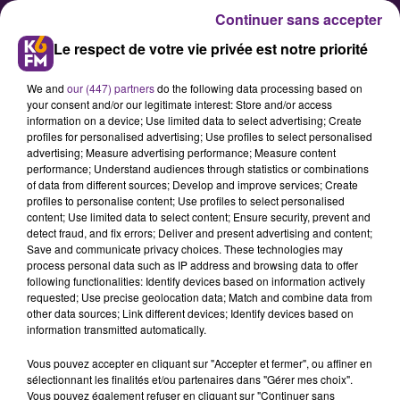
Continuer sans accepter
Le respect de votre vie privée est notre priorité
We and
our (447) partners
do the following data processing based on
your consent and/or our legitimate interest: Store and/or access
information on a device; Use limited data to select advertising; Create
profiles for personalised advertising; Use profiles to select personalised
advertising; Measure advertising performance; Measure content
DFCO : seul Lees-Melou manque
performance; Understand audiences through statistics or combinations
of data from different sources; Develop and improve services; Create
à l'appel pour affronter Créteil
profiles to personalise content; Use profiles to select personalised
content; Use limited data to select content; Ensure security, prevent and
detect fraud, and fix errors; Deliver and present advertising and content;
L'entraineur du Dijon Football Côte-
Save and communicate privacy choices. These technologies may
process personal data such as IP address and browsing data to offer
d'Or Olivier Dall'Oglio peut compter
following functionalities: Identify devices based on information actively
sur un effectif quasi au complet
requested; Use precise geolocation data; Match and combine data from
other data sources; Link different devices; Identify devices based on
pour affronter Créteil ce vendredi
information transmitted automatically.
soir à Gaston Gérard. Seul Pierre
Vous pouvez accepter en cliquant sur "Accepter et fermer", ou affiner en
sélectionnant les finalités et/ou partenaires dans "Gérer mes choix".
Vous pouvez également refuser en cliquant sur "Continuer sans