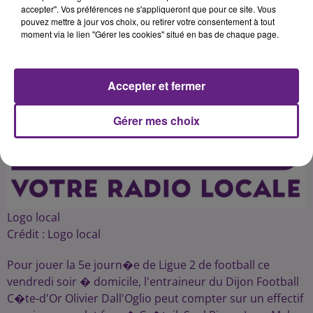
accepter". Vos préférences ne s'appliqueront que pour ce site. Vous
pouvez mettre à jour vos choix, ou retirer votre consentement à tout
Publié : 28 août 2015 à 7h36 par 45
moment via le lien "Gérer les cookies" situé en bas de chaque page.
Accepter et fermer
Gérer mes choix
Logo local
Crédit :
Logo local
Pour jouer la 5e journ�e de Ligue 2 de football ce
vendredi soir � domicile, l'entraineur du Dijon Football
C�te-d'Or Olivier Dall'Oglio peut compter sur un effectif