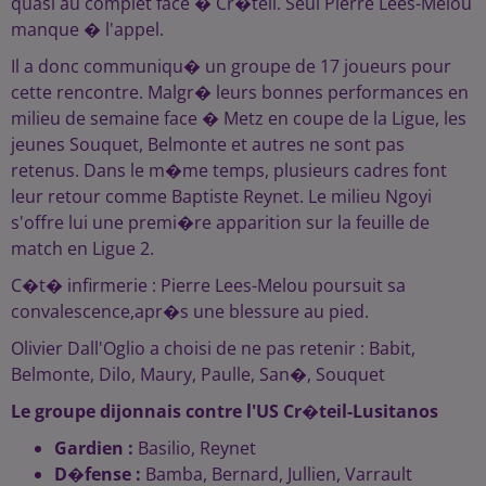
quasi au complet face � Cr�teil. Seul Pierre Lees-Melou
manque � l'appel.
Il a donc communiqu� un groupe de 17 joueurs pour
cette rencontre. Malgr� leurs bonnes performances en
milieu de semaine face � Metz en coupe de la Ligue, les
jeunes Souquet, Belmonte et autres ne sont pas
retenus. Dans le m�me temps, plusieurs cadres font
leur retour comme Baptiste Reynet. Le milieu Ngoyi
s'offre lui une premi�re apparition sur la feuille de
match en Ligue 2.
C�t� infirmerie : Pierre Lees-Melou poursuit sa
convalescence,apr�s une blessure au pied.
Olivier Dall'Oglio a choisi de ne pas retenir : Babit,
Belmonte, Dilo, Maury, Paulle, San�, Souquet
Le groupe dijonnais contre l'US Cr�teil-Lusitanos
Gardien :
Basilio, Reynet
D�fense :
Bamba, Bernard, Jullien, Varrault