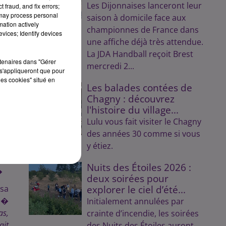
bar
Les Dijonnaises lanceront leur
 fraud, and fix errors;
 may process personal
saison à domicile face aux
mation actively
championnes de France dans
des
vices; Identify devices
une affiche déjà très attendue.
oi.
La JDA Handball reçoit Brest
eur
rtenaires dans "Gérer
mercredi 2...
s'appliqueront que pour
les cookies" situé en
sez
Les balades contées de
Chagny : découvrez
 le
l'histoire du village...
 on
Lulu vous fait visiter le Chagny
 ne
des années 30 comme si vous
ui
y étiez.
tes
ous
Nuits des Étoiles 2026 :
�
deux soirées pour
sa
explorer le ciel d’été...
 �
Initialement annulées par
s,
crainte d’incendie, les soirées
ait
des Nuits des Étoiles auront