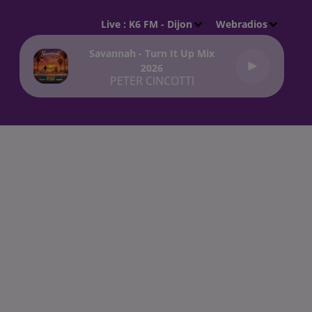
Live :
K6 FM - Dijon
Webradios
Savannah - Turn It Up Mix
2026
PETER CINCOTTI