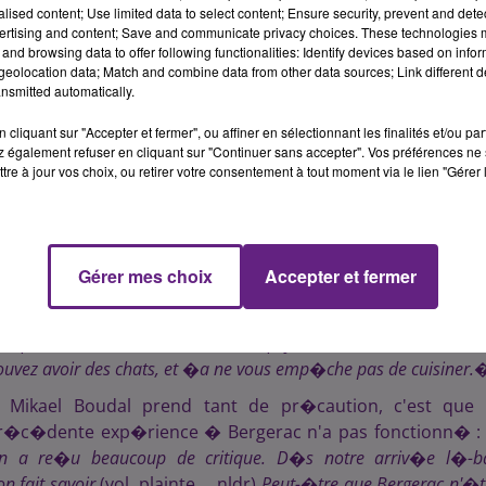
udal qui sera le premier � ouvrir ce samedi � Dijon, un 
alised content; Use limited data to select content; Ensure security, prevent and detect
era cohabiter animaux et clients.
ertising and content; Save and communicate privacy choices. These technologies
and browsing data to offer following functionalities: Identify devices based on infor
dans leur petit appartement, donc on retrouve les chats dans 
eolocation data; Match and combine data from other data sources; Link different de
nsmitted automatically.
'assure �
les 7 chats sont rois, pas question de faire n'importe qu
especter. Tous nos chats nous appartiennent et ont chacun l
cliquant sur "Accepter et fermer", ou affiner en sélectionnant les finalités et/ou pa
 la cohabitation se fait donc rapidement
�
 également refuser en cliquant sur "Continuer sans accepter". Vos préférences ne 
tre à jour vos choix, ou retirer votre consentement à tout moment via le lien "Gérer 
our ce genre de bar en effet, la regl�mentation est as
tricte. Un moyen de prot�ger le consommateur mais aussi
hat : �
Il faut par exemple se d�sinfecter les mains quand
rrive, avant de pouvoir toucher le chat. D'un autre c�t� on
Gérer mes choix
Accepter et fermer
end pas encore de nourriture comme des p�tisseries, q
ourraient �tre impact�es par nos chats. Il nous faut des limi
ien pr�cises sans rentrer dans une psychose. Chez vous aussi v
ouvez avoir des chats, et �a ne vous emp�che pas de cuisiner.
i Mikael Boudal prend tant de pr�caution, c'est que 
r�c�dente exp�rience � Bergerac n'a pas fonctionn� :
n a re�u beaucoup de critique. D�s notre arriv�e l�-ba
n fait savoir
(vol, plainte..., nldr)
Peut-�tre que Bergerac n'�t