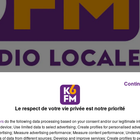
Contin
er bar � chat de Dijon, le "Chat Bulleux", va ouvrir 
Le respect de votre vie privée est notre priorité
M, le g�rant Mikael Boudal r�pond aux questions 
 sont rois.
ers
do the following data processing based on your consent and/or our legitimate int
nateur avec un chat qui vous ronronne sur les genoux :
device; Use limited data to select advertising; Create profiles for personalised adver
vertising; Measure advertising performance; Measure content performance; Unders
ussi un adepte de la "ron-ron th�rapie". �
Oui, les chats s
ns of data from different sources; Develop and improve services; Create profiles to 