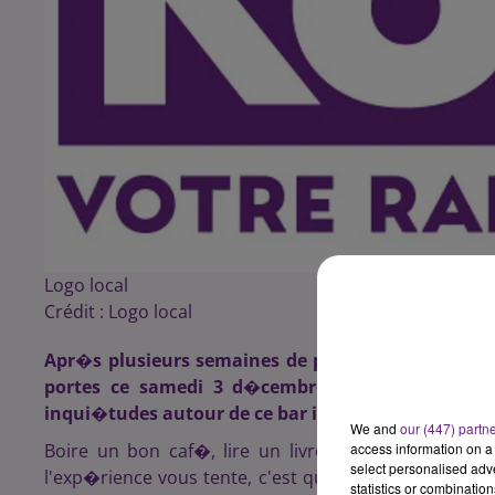
Logo local
Crédit :
Logo local
Apr�s plusieurs semaines de pr�paration, le premi
portes ce samedi 3 d�cembre � 15h. Pour K6F
inqui�tudes autour de ce bar insolite, o� les chats
We and
our (447) partn
Boire un bon caf�, lire un livre ou taper � l'ordi
access information on a 
select personalised ad
l'exp�rience vous tente, c'est que vous �tes vous a
statistics or combinatio