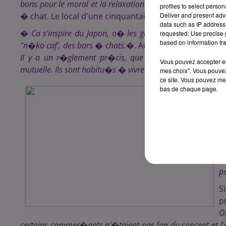
bons pour le moral et la relaxation
� confirme Mikael Bo
profiles to select person
� chat. Le local d'une cinquantaine de m�tre carr�s f
Deliver and present adv
data such as IP address 
�
Ca s'inspire du Japon, o� les gens n'ont pas de chat 
requested; Use precise g
based on information tra
"n�ko caf', des bars � chats.
�. Au "Chat Bulleux", il l
Il y a un r�glement pr�cis, que nos clients devront r
Vous pouvez accepter en 
mutuelle. Ils sont habitu�s � vivre entour�s de monde, et
mes choix". Vous pouvez
ce site. Vous pouvez met
P
bas de chaque page.
s
c
a
v
p
b
p
S
p
O
certains commer�ants n'�taient pas fan du concept et l'o