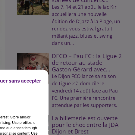
Les 7, 14 et 21 août, le lac Kir
accueillera une nouvelle
édition de D’Jazz à la Plage, un
rendez-vous estival gratuit
mêlant jazz, blues et swing
dans un...
DFCO – Pau FC : la Ligue 2
de retour au stade
Gaston-Gérard avec...
Le Dijon FCO lance sa saison
uer sans accepter
de Ligue 2 à domicile le
vendredi 14 août face au Pau
FC. Une première rencontre
ces
attendue par les supporters.
et
erest: Store and/or
La billetterie est ouverte
 si
tising; Use profiles to
pour le choc entre la JDA
tand audiences through
ont
Dijon et Brest
personalise content; Use