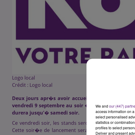
Logo local
Crédit :
Logo local
Deux jours apr�s avoir accueilli le Village Handb
vendredi 9 septembre au soir � accueillir l'�quipe
We and
our (447) partn
access information on a 
durera jusqu'� samedi soir.
select personalised ad
Ce vendredi soir, les stands seront d�j� en place, m
statistics or combinatio
profiles to select person
Cette soir�e de lancement sera surtout l'occasion d
Deliver and present adv