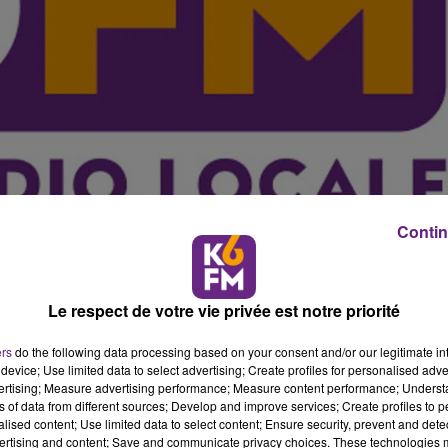
Contin
Le respect de votre vie privée est notre priorité
all, la Place de la R�publique de Dijon s'appr�te d�s
 professionnelle de la JDA Dijon et sa f�te du basket, 
ers
do the following data processing based on your consent and/or our legitimate int
device; Use limited data to select advertising; Create profiles for personalised adver
vertising; Measure advertising performance; Measure content performance; Unders
�me si le Village n'ouvrira officiellement que le lendema
ns of data from different sources; Develop and improve services; Create profiles to 
alised content; Use limited data to select content; Ensure security, prevent and detect
e voir le visage de l'�quipe professionnelle de la JDA Di
ertising and content; Save and communicate privacy choices. These technologies