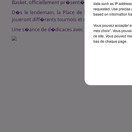
Basket, officiellement pr�sent� au public.
data such as IP address 
requested; Use precise g
D�s le lendemain, la Place de la R�publique se tra
based on information tra
joueront diff�rents tournois et matchs d'exhibitions.
Vous pouvez accepter en 
Une s�ance de d�dicaces avec le groupe professionn
mes choix". Vous pouvez
ce site. Vous pouvez met
bas de chaque page.