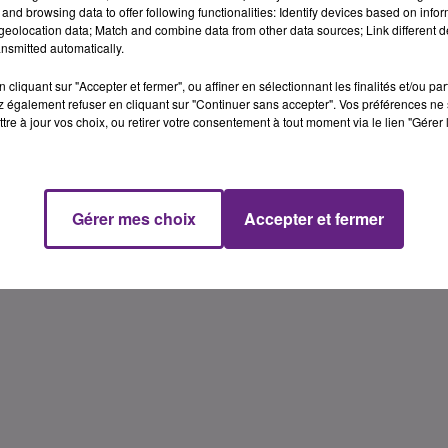
and browsing data to offer following functionalities: Identify devices based on infor
eolocation data; Match and combine data from other data sources; Link different de
nsformera en village basket, avec un terrain central o�
nsmitted automatically.
cliquant sur "Accepter et fermer", ou affiner en sélectionnant les finalités et/ou pa
el est aussi pr�vue.
 également refuser en cliquant sur "Continuer sans accepter". Vos préférences ne 
tre à jour vos choix, ou retirer votre consentement à tout moment via le lien "Gérer 
Yoann Ol
Gérer mes choix
Accepter et fermer