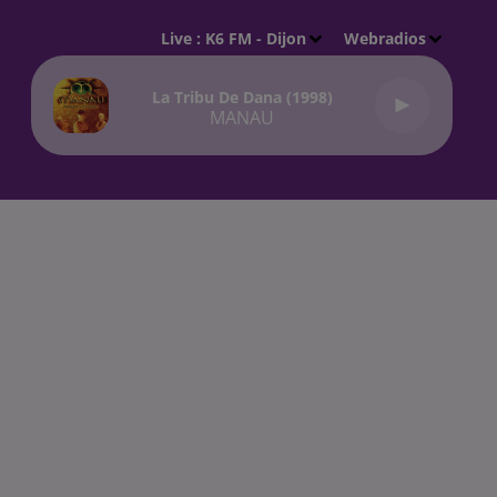
Live :
K6 FM - Dijon
Webradios
La Tribu De Dana (1998)
MANAU