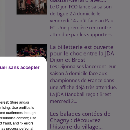
Le Dijon FCO lance sa saison
de Ligue 2 à domicile le
vendredi 14 août face au Pau
FC. Une première rencontre
attendue par les supporters.
La billetterie est ouverte
pour le choc entre la JDA
Dijon et Brest
Les Dijonnaises lanceront leur
uer sans accepter
saison à domicile face aux
championnes de France dans
une affiche déjà très attendue.
La JDA Handball reçoit Brest
 ce
mercredi 2...
qui
erest: Store and/or
tising; Use profiles to
tand audiences through
Les balades contées de
in.
personalise content; Use
Chagny : découvrez
 fraud, and fix errors;
jon
l'histoire du village...
 may process personal