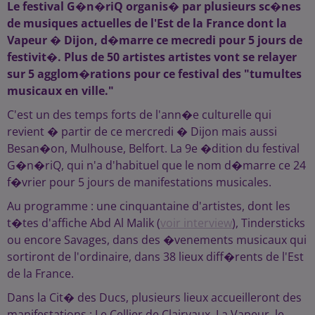
Le festival G�n�riQ organis� par plusieurs sc�nes
de musiques actuelles de l'Est de la France dont la
Vapeur � Dijon, d�marre ce mecredi pour 5 jours de
festivit�. Plus de 50 artistes artistes vont se relayer
sur 5 agglom�rations pour ce festival des "tumultes
musicaux en ville."
C'est un des temps forts de l'ann�e culturelle qui
revient � partir de ce mercredi � Dijon mais aussi
Besan�on, Mulhouse, Belfort. La 9e �dition du festival
G�n�riQ, qui n'a d'habituel que le nom d�marre ce 24
f�vrier pour 5 jours de manifestations musicales.
Au programme : une cinquantaine d'artistes, dont les
t�tes d'affiche Abd Al Malik (
voir interview
), Tindersticks
ou encore Savages, dans des �venements musicaux qui
sortiront de l'ordinaire, dans 38 lieux diff�rents de l'Est
de la France.
Dans la Cit� des Ducs, plusieurs lieux accueilleront des
manifestations : Le Cellier de Clairvaux, La Vapeur, le