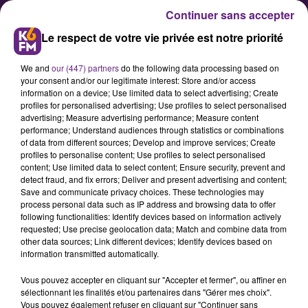
Continuer sans accepter
Le respect de votre vie privée est notre priorité
We and
our (447) partners
do the following data processing based on
your consent and/or our legitimate interest: Store and/or access
information on a device; Use limited data to select advertising; Create
profiles for personalised advertising; Use profiles to select personalised
advertising; Measure advertising performance; Measure content
Dijon : Le festival GénériQ
performance; Understand audiences through statistics or combinations
of data from different sources; Develop and improve services; Create
(re)débarque en ville
profiles to personalise content; Use profiles to select personalised
content; Use limited data to select content; Ensure security, prevent and
detect fraud, and fix errors; Deliver and present advertising and content;
Le festival GénériQ organisé par
Save and communicate privacy choices. These technologies may
process personal data such as IP address and browsing data to offer
plusieurs scènes de musiques
following functionalities: Identify devices based on information actively
actuelles de l'Est de la France dont
requested; Use precise geolocation data; Match and combine data from
other data sources; Link different devices; Identify devices based on
la Vapeur à Dijon, démarre ce
information transmitted automatically.
mecredi pour 5 jours de festivité.
Vous pouvez accepter en cliquant sur "Accepter et fermer", ou affiner en
Plus de 50 artistes artistes vont se
sélectionnant les finalités et/ou partenaires dans "Gérer mes choix".
relayer sur 5 agglomérations pour
Vous pouvez également refuser en cliquant sur "Continuer sans