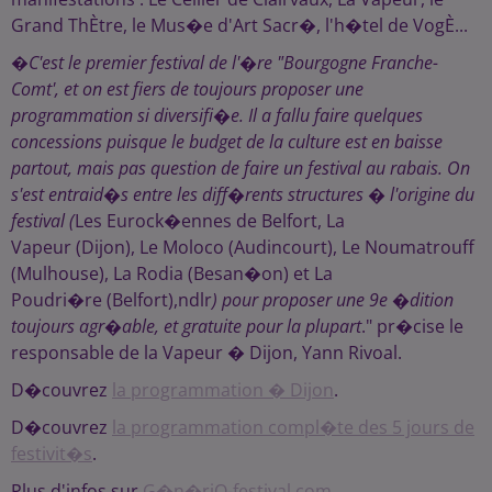
Grand ThÈtre, le Mus�e d'Art Sacr�, l'h�tel de VogÈ...
�
C'est le premier festival de l'�re "Bourgogne Franche-
Comt', et on est fiers de toujours proposer une
programmation si diversifi�e. Il a fallu faire quelques
concessions puisque le budget de la culture est en baisse
partout, mais pas question de faire un festival au rabais. On
s'est entraid�s entre les diff�rents structures � l'origine du
festival (
Les Eurock�ennes de Belfort, La
Vapeur (Dijon), Le Moloco (Audincourt), Le Noumatrouff
(Mulhouse), La Rodia (Besan�on) et La
Poudri�re (Belfort),ndlr
) pour proposer une 9e �dition
toujours agr�able, et gratuite pour la plupart
." pr�cise le
responsable de la Vapeur � Dijon, Yann Rivoal.
D�couvrez
la programmation � Dijon
.
D�couvrez
la programmation compl�te des 5 jours de
festivit�s
.
Plus d'infos sur
G�n�riQ-festival.com