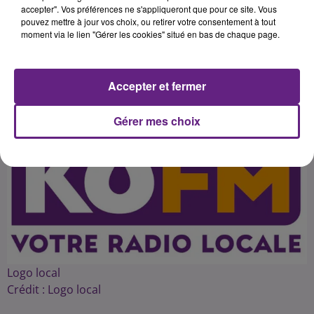
ce festival des "tumultes" musicaux
accepter". Vos préférences ne s'appliqueront que pour ce site. Vous
pouvez mettre à jour vos choix, ou retirer votre consentement à tout
moment via le lien "Gérer les cookies" situé en bas de chaque page.
Publié : 23 février 2016 à 16h08 par 45
Accepter et fermer
Gérer mes choix
Logo local
Crédit :
Logo local