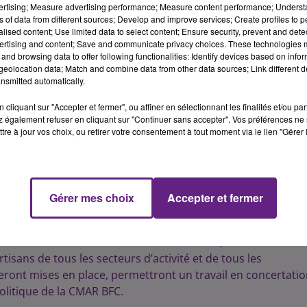
vertising; Measure advertising performance; Measure content performance; Unders
ns of data from different sources; Develop and improve services; Create profiles to 
alised content; Use limited data to select content; Ensure security, prevent and detect
ertising and content; Save and communicate privacy choices. These technologies
and browsing data to offer following functionalities: Identify devices based on infor
eolocation data; Match and combine data from other data sources; Link different de
nsmitted automatically.
cliquant sur "Accepter et fermer", ou affiner en sélectionnant les finalités et/ou pa
 également refuser en cliquant sur "Continuer sans accepter". Vos préférences ne 
tre à jour vos choix, ou retirer votre consentement à tout moment via le lien "Gérer 
Gérer mes choix
Accepter et fermer
e des huit départements de la région, Emmanuel Poyen mettr
rs et de l’Artisanat au service des artisans, des créateurs
isans de tous les secteurs d’activité et de tous les
ront mises en place, permettront un travail en concertati
olitique de la CMAR BFC.