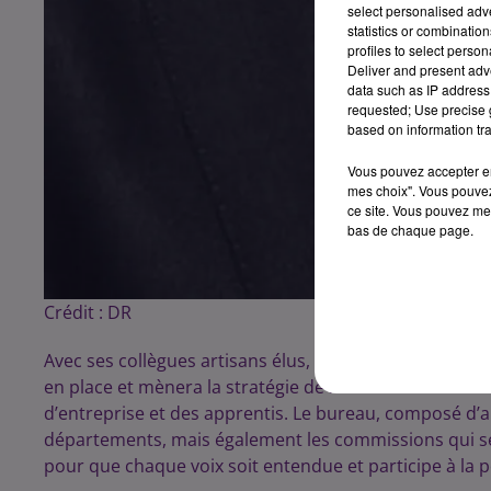
select personalised ad
statistics or combinatio
profiles to select person
Deliver and present adv
data such as IP address 
requested; Use precise g
based on information tra
Vous pouvez accepter en 
mes choix". Vous pouvez
ce site. Vous pouvez met
bas de chaque page.
Crédit :
DR
Avec ses collègues artisans élus, issus de l’ensembl
en place et mènera la stratégie de la Chambre de Métie
d’entreprise et des apprentis. Le bureau, composé d’art
départements, mais également les commissions qui se
pour que chaque voix soit entendue et participe à la p