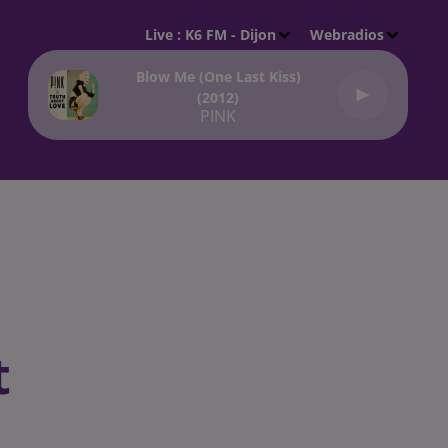
Live :
K6 FM - Dijon
Webradios
Blow Me (one Last Kiss)
(2012)
PINK
t