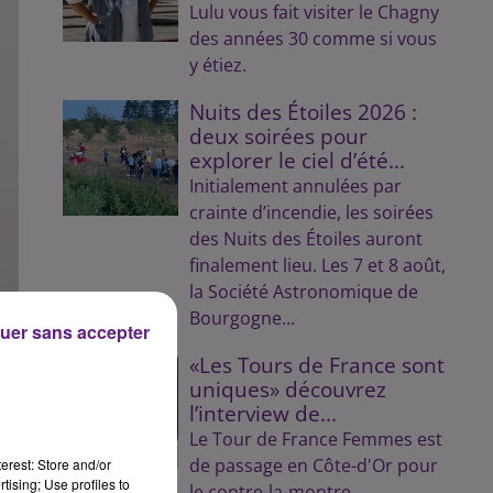
Lulu vous fait visiter le Chagny
des années 30 comme si vous
y étiez.
Nuits des Étoiles 2026 :
deux soirées pour
explorer le ciel d’été...
Initialement annulées par
crainte d’incendie, les soirées
des Nuits des Étoiles auront
finalement lieu. Les 7 et 8 août,
la Société Astronomique de
Bourgogne...
uer sans accepter
«Les Tours de France sont
uniques» découvrez
l’interview de...
Le Tour de France Femmes est
de passage en Côte-d'Or pour
erest: Store and/or
tising; Use profiles to
le contre-la-montre.