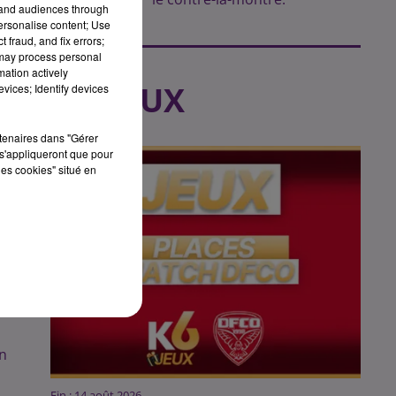
tand audiences through
personalise content; Use
 fraud, and fix errors;
 may process personal
mation actively
LES JEUX
vices; Identify devices
rtenaires dans "Gérer
s'appliqueront que pour
les cookies" situé en
a
on
Fin : 14 août 2026