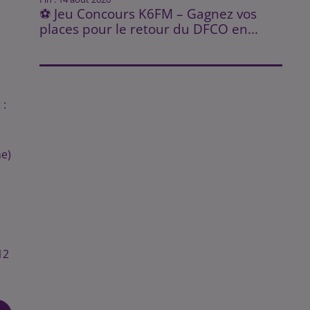
.
⚽ Jeu Concours K6FM – Gagnez vos
places pour le retour du DFCO en...
 :
ne)
12