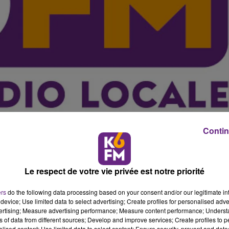
Contin
ai dans toute la Bourgogne. Jusqu'au 31 mai prochain,
Le respect de votre vie privée est notre priorité
s par l'organisation de nombreuses manifestations.
ers
do the following data processing based on your consent and/or our legitimate int
de l'Europe. Un �v�nement organis� par le conseil r�gio
device; Use limited data to select advertising; Create profiles for personalised adver
chain. Pendant un mois, 120 concerts, animations et aut
vertising; Measure advertising performance; Measure content performance; Unders
 la r�gion. Pas moins de 80 associations, collectivit
ns of data from different sources; Develop and improve services; Create profiles to 
alised content; Use limited data to select content; Ensure security, prevent and detect