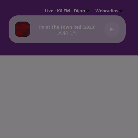
Live :
K6 FM - Dijon
Webradios
Paint The Town Red (2023)
DOJA CAT