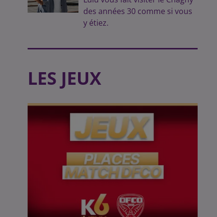
des années 30 comme si vous
y étiez.
LES JEUX