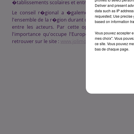
�tablissements scolaires et entreprises participer
Deliver and present adv
data such as IP address 
Le conseil r�gional a �galement affr�t� un bu
requested; Use precise g
l'ensemble de la r�gion durant ce mois de mai. Cette 
based on information tra
entre les acteurs. Par cette op�ration, le consei
Vous pouvez accepter en 
l'importance qu'occupe l'Europe dans leur vie qu
mes choix". Vous pouvez
retrouver sur le site :
www.jolimoiseurope-bourgogne.
ce site. Vous pouvez met
bas de chaque page.