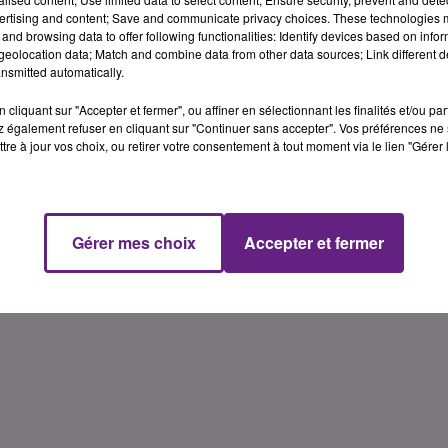
ont � cet �v�nement.
ertising and content; Save and communicate privacy choices. These technologies
and browsing data to offer following functionalities: Identify devices based on infor
s � deux �tages d�di� � l'Europe. L'autocar parcour
eolocation data; Match and combine data from other data sources; Link different de
op�ration a pour objectif principal de favoriser les synerg
nsmitted automatically.
l r�gional souhaite faire conscience aux Bourguignons
cliquant sur "Accepter et fermer", ou affiner en sélectionnant les finalités et/ou pa
otidienne. Le programme complet des manifestations es
 également refuser en cliquant sur "Continuer sans accepter". Vos préférences ne 
fr
.
tre à jour vos choix, ou retirer votre consentement à tout moment via le lien "Gérer 
Kevin Pe
Gérer mes choix
Accepter et fermer