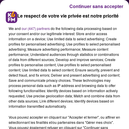
Continuer sans accepter
Le respect de votre vie privée est notre priorité
We and
our (447) partners
do the following data processing based on
your consent and/or our legitimate interest: Store and/or access
information on a device; Use limited data to select advertising; Create
profiles for personalised advertising; Use profiles to select personalised
advertising; Measure advertising performance; Measure content
Eurovision 2018 : Madame
performance; Understand audiences through statistics or combinations
of data from different sources; Develop and improve services; Create
Monsieur chantera pour « Mercy
profiles to personalise content; Use profiles to select personalised
»
content; Use limited data to select content; Ensure security, prevent and
detect fraud, and fix errors; Deliver and present advertising and content;
Save and communicate privacy choices. These technologies may
process personal data such as IP address and browsing data to offer
Couple dans la vie comme à la
following functionalities: Identify devices based on information actively
scène, Emily Satt et Jean-Karl Lucas
requested; Use precise geolocation data; Match and combine data from
other data sources; Link different devices; Identify devices based on
ont remporté samedi 27 janvier,
information transmitted automatically.
leur place pour représenter la
Vous pouvez accepter en cliquant sur "Accepter et fermer", ou affiner en
France à l’Eurovision 2018. Leur
sélectionnant les finalités et/ou partenaires dans "Gérer mes choix".
titre « Mercy », a séduit le public et
Vous pouvez également refuser en cliquant sur "Continuer sans