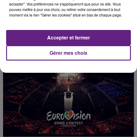
les juges. Un titre engagé et
accepter". Vos préférences ne s'appliqueront que pour ce site. Vous
pouvez mettre à jour vos choix, ou retirer votre consentement à tout
sensible qui leur a permis de
moment via le lien "Gérer les cookies" situé en bas de chaque page.
prendre la tête des sondages.
Accepter et fermer
Publié : 3 février 2018 à 5h00 par Marylou Fossot
Gérer mes choix