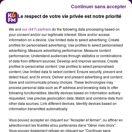
Continuer sans accepter
Le respect de votre vie privée est notre priorité
We and
our (447) partners
do the following data processing based on
your consent and/or our legitimate interest: Store and/or access
information on a device; Use limited data to select advertising; Create
profiles for personalised advertising; Use profiles to select personalised
advertising; Measure advertising performance; Measure content
Finale de Pro D2 : Le Dijon
performance; Understand audiences through statistics or combinations
of data from different sources; Develop and improve services; Create
Bourgogne Handball peut rêver
profiles to personalise content; Use profiles to select personalised
content; Use limited data to select content; Ensure security, prevent and
detect fraud, and fix errors; Deliver and present advertising and content;
C'est le Jour J pour le Dijon
Save and communicate privacy choices. These technologies may
process personal data such as IP address and browsing data to offer
Bourgogne Handball qui affronte
following functionalities: Identify devices based on information actively
Séléstat pour son dernier match de
requested; Use precise geolocation data; Match and combine data from
other data sources; Link different devices; Identify devices based on
la saison à domicile ce mercredi
information transmitted automatically.
soir (20h30 au Palais des Sports). Le
Vous pouvez accepter en cliquant sur "Accepter et fermer", ou affiner en
club dijonnais voudra marquer des
sélectionnant les finalités et/ou partenaires dans "Gérer mes choix".
points dans cette finale de Pro D2
Vous pouvez également refuser en cliquant sur "Continuer sans