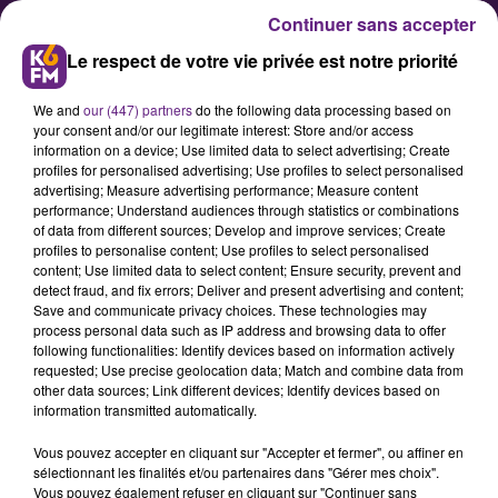
Continuer sans accepter
Le respect de votre vie privée est notre priorité
We and
our (447) partners
do the following data processing based on
your consent and/or our legitimate interest: Store and/or access
information on a device; Use limited data to select advertising; Create
profiles for personalised advertising; Use profiles to select personalised
advertising; Measure advertising performance; Measure content
Football : Alfred Gomis absent
performance; Understand audiences through statistics or combinations
of data from different sources; Develop and improve services; Create
au moins 2 mois
profiles to personalise content; Use profiles to select personalised
content; Use limited data to select content; Ensure security, prevent and
detect fraud, and fix errors; Deliver and present advertising and content;
Le gardien de but dijonnais, blessé
Save and communicate privacy choices. These technologies may
process personal data such as IP address and browsing data to offer
samedi soir face à Nantes, a passé
following functionalities: Identify devices based on information actively
un IRM ce lundi qui a confirmé une
requested; Use precise geolocation data; Match and combine data from
other data sources; Link different devices; Identify devices based on
rupture du ligament croisé
information transmitted automatically.
postérieur du genou droit.
Vous pouvez accepter en cliquant sur "Accepter et fermer", ou affiner en
sélectionnant les finalités et/ou partenaires dans "Gérer mes choix".
Vous pouvez également refuser en cliquant sur "Continuer sans