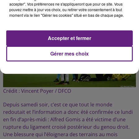
Publié : 11 février 2020 à 8h00 par Fabrice Aubry
accepter". Vos préférences ne s'appliqueront que pour ce site. Vous
pouvez mettre à jour vos choix, ou retirer votre consentement à tout
moment via le lien "Gérer les cookies" situé en bas de chaque page.
Accepter et fermer
Gérer mes choix
Crédit :
Vincent Poyer / DFCO
Depuis samedi soir, c’est ce que tout le monde
redoutait et l’information a donc été confirmée ce lundi
en fin d’après-midi : Alfred Gomis a été victime d’une
rupture du ligament croisé postérieur du genou droit.
Une blessure qui l’éloignera des terrains au mois