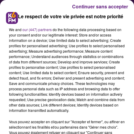
Continuer sans accepter
Le respect de votre vie privée est notre priorité
We and
our (447) partners
do the following data processing based on
your consent and/or our legitimate interest: Store and/or access
information on a device; Use limited data to select advertising; Create
profiles for personalised advertising; Use profiles to select personalised
advertising; Measure advertising performance; Measure content
Football : Ca risque de chauffer
performance; Understand audiences through statistics or combinations
of data from different sources; Develop and improve services; Create
dans les tribunes de France ce
profiles to personalise content; Use profiles to select personalised
week-end.
content; Use limited data to select content; Ensure security, prevent and
detect fraud, and fix errors; Deliver and present advertising and content;
Save and communicate privacy choices. These technologies may
process personal data such as IP address and browsing data to offer
33 associations de supporters ont
following functionalities: Identify devices based on information actively
signé un communiqué ce lundi
requested; Use precise geolocation data; Match and combine data from
other data sources; Link different devices; Identify devices based on
contre « la répression
information transmitted automatically.
disproportionnée » dont elles se
Vous pouvez accepter en cliquant sur "Accepter et fermer", ou affiner en
disent victimes.
sélectionnant les finalités et/ou partenaires dans "Gérer mes choix".
Vous pouvez également refuser en cliquant sur "Continuer sans