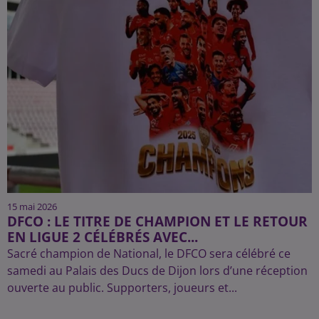
15 mai 2026
DFCO : LE TITRE DE CHAMPION ET LE RETOUR
EN LIGUE 2 CÉLÉBRÉS AVEC...
Sacré champion de National, le DFCO sera célébré ce
samedi au Palais des Ducs de Dijon lors d’une réception
ouverte au public. Supporters, joueurs et...