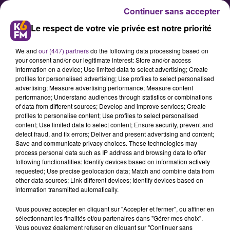
Continuer sans accepter
Le respect de votre vie privée est notre priorité
We and
our (447) partners
do the following data processing based on
your consent and/or our legitimate interest: Store and/or access
information on a device; Use limited data to select advertising; Create
profiles for personalised advertising; Use profiles to select personalised
advertising; Measure advertising performance; Measure content
Foot : Découvrez le calendrier du
performance; Understand audiences through statistics or combinations
of data from different sources; Develop and improve services; Create
DFCO pour la saison de Ligue 2
profiles to personalise content; Use profiles to select personalised
2026-2027
content; Use limited data to select content; Ensure security, prevent and
detect fraud, and fix errors; Deliver and present advertising and content;
Save and communicate privacy choices. These technologies may
process personal data such as IP address and browsing data to offer
Promu en Ligue 2 après son titre de
following functionalities: Identify devices based on information actively
champion de National, le DFCO
requested; Use precise geolocation data; Match and combine data from
other data sources; Link different devices; Identify devices based on
connaît désormais tous ses
information transmitted automatically.
adversaires pour la saison à venir.
Vous pouvez accepter en cliquant sur "Accepter et fermer", ou affiner en
La Ligue 2 a dévoilé cet après-midi
sélectionnant les finalités et/ou partenaires dans "Gérer mes choix".
la programmation de l’ensemble
Vous pouvez également refuser en cliquant sur "Continuer sans