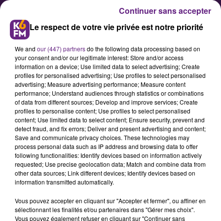
Continuer sans accepter
Le respect de votre vie privée est notre priorité
We and
our (447) partners
do the following data processing based on
your consent and/or our legitimate interest: Store and/or access
information on a device; Use limited data to select advertising; Create
profiles for personalised advertising; Use profiles to select personalised
advertising; Measure advertising performance; Measure content
Football : Dijon sort du
performance; Understand audiences through statistics or combinations
of data from different sources; Develop and improve services; Create
brouillard contre Toulouse
profiles to personalise content; Use profiles to select personalised
content; Use limited data to select content; Ensure security, prevent and
detect fraud, and fix errors; Deliver and present advertising and content;
Vainqueur de Toulouse 2-0 pour
Save and communicate privacy choices. These technologies may
process personal data such as IP address and browsing data to offer
son dernier match de l'année 2016,
following functionalities: Identify devices based on information actively
le Dijon Football Côte-d'Or a
requested; Use precise geolocation data; Match and combine data from
other data sources; Link different devices; Identify devices based on
surtout mis fin ce mercredi à une
information transmitted automatically.
série de huit matchs sans victoire.
Vous pouvez accepter en cliquant sur "Accepter et fermer", ou affiner en
&nbsp;Dijon abordera 2017 à la 15e
sélectionnant les finalités et/ou partenaires dans "Gérer mes choix".
Vous pouvez également refuser en cliquant sur "Continuer sans