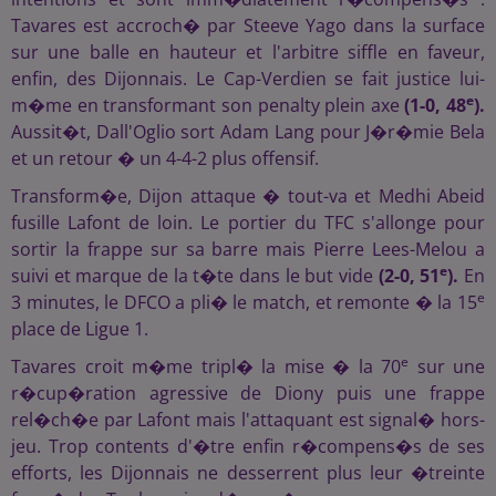
Tavares est accroch� par Steeve Yago dans la surface
sur une balle en hauteur et l'arbitre siffle en faveur,
enfin, des Dijonnais. Le Cap-Verdien se fait justice lui-
e
m�me en transformant son penalty plein axe
(1-0, 48
).
Aussit�t, Dall'Oglio sort Adam Lang pour J�r�mie Bela
et un retour � un 4-4-2 plus offensif.
Transform�e, Dijon attaque � tout-va et Medhi Abeid
fusille Lafont de loin. Le portier du TFC s'allonge pour
sortir la frappe sur sa barre mais Pierre Lees-Melou a
e
suivi et marque de la t�te dans le but vide
(2-0, 51
).
En
e
3 minutes, le DFCO a pli� le match, et remonte � la 15
place de Ligue 1.
e
Tavares croit m�me tripl� la mise � la 70
sur une
r�cup�ration agressive de Diony puis une frappe
rel�ch�e par Lafont mais l'attaquant est signal� hors-
jeu. Trop contents d'�tre enfin r�compens�s de ses
efforts, les Dijonnais ne desserrent plus leur �treinte