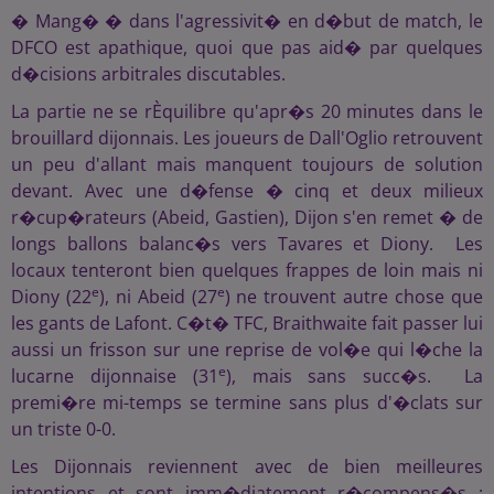
� Mang� � dans l'agressivit� en d�but de match, le
DFCO est apathique, quoi que pas aid� par quelques
d�cisions arbitrales discutables.
La partie ne se rÈquilibre qu'apr�s 20 minutes dans le
brouillard dijonnais. Les joueurs de Dall'Oglio retrouvent
un peu d'allant mais manquent toujours de solution
devant. Avec une d�fense � cinq et deux milieux
r�cup�rateurs (Abeid, Gastien), Dijon s'en remet � de
longs ballons balanc�s vers Tavares et Diony. Les
locaux tenteront bien quelques frappes de loin mais ni
e
e
Diony (22
), ni Abeid (27
) ne trouvent autre chose que
les gants de Lafont. C�t� TFC, Braithwaite fait passer lui
aussi un frisson sur une reprise de vol�e qui l�che la
e
lucarne dijonnaise (31
), mais sans succ�s. La
premi�re mi-temps se termine sans plus d'�clats sur
un triste 0-0.
Les Dijonnais reviennent avec de bien meilleures
intentions et sont imm�diatement r�compens�s :