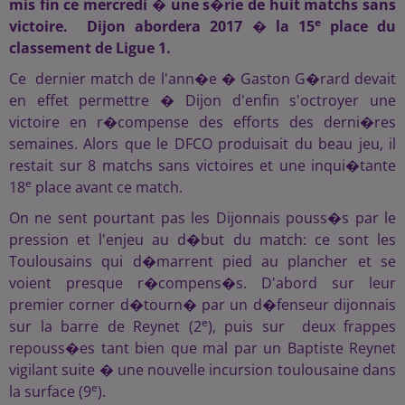
mis fin ce mercredi � une s�rie de huit matchs sans
e
victoire. Dijon abordera 2017 � la 15
place du
classement de Ligue 1.
Ce dernier match de l'ann�e � Gaston G�rard devait
en effet permettre � Dijon d'enfin s'octroyer une
victoire en r�compense des efforts des derni�res
semaines. Alors que le DFCO produisait du beau jeu, il
restait sur 8 matchs sans victoires et une inqui�tante
e
18
place avant ce match.
On ne sent pourtant pas les Dijonnais pouss�s par le
pression et l'enjeu au d�but du match: ce sont les
Toulousains qui d�marrent pied au plancher et se
voient presque r�compens�s. D'abord sur leur
premier corner d�tourn� par un d�fenseur dijonnais
e
sur la barre de Reynet (2
), puis sur deux frappes
repouss�es tant bien que mal par un Baptiste Reynet
vigilant suite � une nouvelle incursion toulousaine dans
e
la surface (9
).