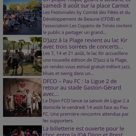
samedi 8 août sur la place Carnot
Les Festivinales by Comité des Fêtes et du
Développement de Beaune (CFDB) et
l'association Les Copains de Timéo invitent
le public à partager un grand...
D’Jazz à la Plage revient au lac Kir
avec trois soirées de concerts...
Les 7, 14 et 21 août, le lac Kir accueillera
une nouvelle édition de D’Jazz à la Plage,
un rendez-vous estival gratuit mêlant jazz,
blues et swing dans un...
DFCO – Pau FC : la Ligue 2 de
retour au stade Gaston-Gérard
avec...
Le Dijon FCO lance sa saison de Ligue 2 à
domicile le vendredi 14 août face au Pau
FC. Une première rencontre attendue par
les supporters.
La billetterie est ouverte pour le
choc entre la JDA Dijon et Brest