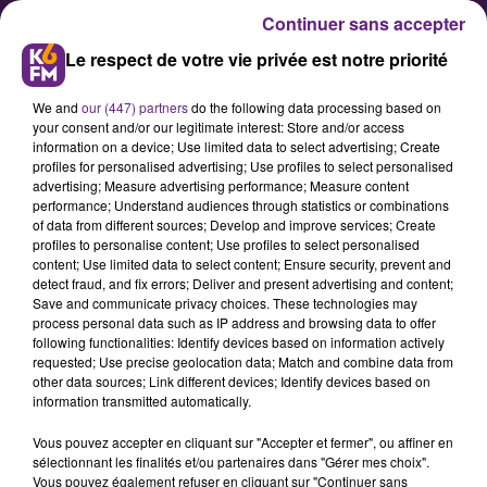
Continuer sans accepter
Le respect de votre vie privée est notre priorité
We and
our (447) partners
do the following data processing based on
your consent and/or our legitimate interest: Store and/or access
information on a device; Use limited data to select advertising; Create
profiles for personalised advertising; Use profiles to select personalised
advertising; Measure advertising performance; Measure content
Handball : La dijonnaise Marie
performance; Understand audiences through statistics or combinations
of data from different sources; Develop and improve services; Create
Prouvensier "les yeux grand
profiles to personalise content; Use profiles to select personalised
ouverts" à l'Euro 2014
content; Use limited data to select content; Ensure security, prevent and
detect fraud, and fix errors; Deliver and present advertising and content;
Save and communicate privacy choices. These technologies may
process personal data such as IP address and browsing data to offer
L'équipe de France &nbsp;de
following functionalities: Identify devices based on information actively
handball a fait match nul hier 24-24
requested; Use precise geolocation data; Match and combine data from
other data sources; Link different devices; Identify devices based on
face à l'Allemagne. Les bleues n'ont
information transmitted automatically.
plus leur qualification pour les
Vous pouvez accepter en cliquant sur "Accepter et fermer", ou affiner en
demi-finales de l'Euro 2014 entre
sélectionnant les finalités et/ou partenaires dans "Gérer mes choix".
leurs mains. Une équipe au sein de
Vous pouvez également refuser en cliquant sur "Continuer sans