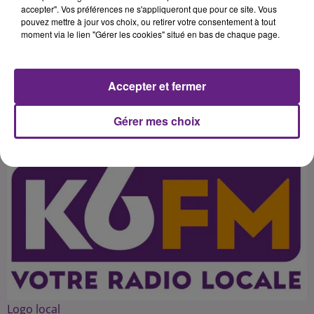
laquelle évolue la dijonnaise du
accepter". Vos préférences ne s'appliqueront que pour ce site. Vous
pouvez mettre à jour vos choix, ou retirer votre consentement à tout
CDB Marie Prouvensier. Un rêve de
moment via le lien "Gérer les cookies" situé en bas de chaque page.
"gosse" et une expérience qu'elle
Accepter et fermer
Publié : 17 décembre 2014 à 3h04 par 45
Gérer mes choix
Logo local