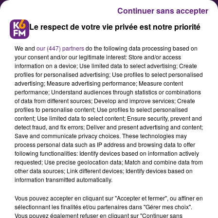
Continuer sans accepter
Le respect de votre vie privée est notre priorité
We and
our (447) partners
do the following data processing based on
your consent and/or our legitimate interest: Store and/or access
information on a device; Use limited data to select advertising; Create
profiles for personalised advertising; Use profiles to select personalised
advertising; Measure advertising performance; Measure content
Handball : les joueurs dijonnais
performance; Understand audiences through statistics or combinations
of data from different sources; Develop and improve services; Create
opposés à Besançon
profiles to personalise content; Use profiles to select personalised
content; Use limited data to select content; Ensure security, prevent and
detect fraud, and fix errors; Deliver and present advertising and content;
Les joueurs du Dijon Métropole
Save and communicate privacy choices. These technologies may
process personal data such as IP address and browsing data to offer
Handball seront opposés ce mardi
following functionalities: Identify devices based on information actively
soir à l’équipe de Besançon pour la
requested; Use precise geolocation data; Match and combine data from
other data sources; Link different devices; Identify devices based on
17eme journée du championnat de
information transmitted automatically.
ProLigue (2eme division).
Vous pouvez accepter en cliquant sur "Accepter et fermer", ou affiner en
sélectionnant les finalités et/ou partenaires dans "Gérer mes choix".
Vous pouvez également refuser en cliquant sur "Continuer sans