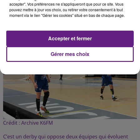
Publié : 2 mars 2021 à 9h05 par Fabrice Aubry
accepter". Vos préférences ne s'appliqueront que pour ce site. Vous
pouvez mettre à jour vos choix, ou retirer votre consentement à tout
moment via le lien "Gérer les cookies" situé en bas de chaque page.
Accepter et fermer
Gérer mes choix
Crédit :
Archive K6FM
C’est un derby qui oppose deux équipes qui évoluent