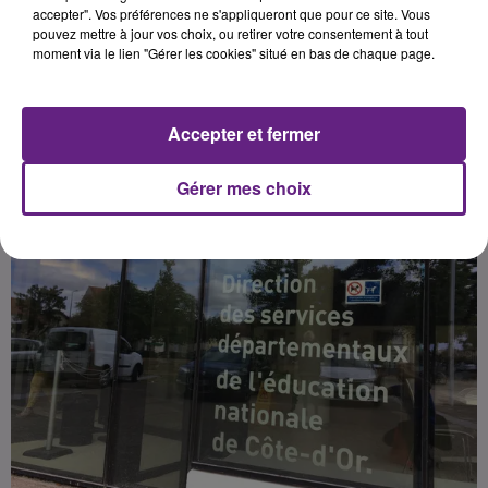
collèges et lycées de la région.
accepter". Vos préférences ne s'appliqueront que pour ce site. Vous
pouvez mettre à jour vos choix, ou retirer votre consentement à tout
moment via le lien "Gérer les cookies" situé en bas de chaque page.
Publié : 9 octobre 2020 à 16h18 par Fabrice Aubry
Accepter et fermer
Gérer mes choix