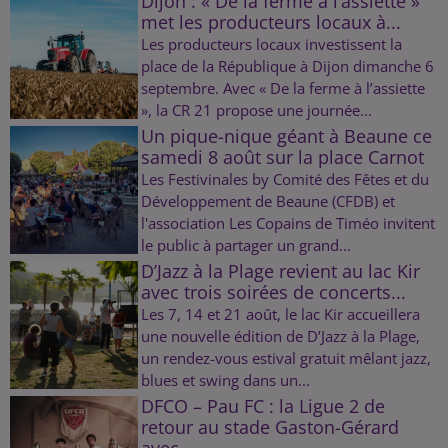
Dijon : « De la ferme à l’assiette »
met les producteurs locaux à...
Les producteurs locaux investissent la
place de la République à Dijon dimanche 6
septembre. Avec « De la ferme à l’assiette
», la CR 21 propose une journée...
Un pique-nique géant à Beaune ce
samedi 8 août sur la place Carnot
Les Festivinales by Comité des Fêtes et du
Développement de Beaune (CFDB) et
l'association Les Copains de Timéo invitent
le public à partager un grand...
D’Jazz à la Plage revient au lac Kir
avec trois soirées de concerts...
Les 7, 14 et 21 août, le lac Kir accueillera
une nouvelle édition de D’Jazz à la Plage,
un rendez-vous estival gratuit mêlant jazz,
blues et swing dans un...
DFCO – Pau FC : la Ligue 2 de
retour au stade Gaston-Gérard
avec...