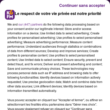
Continuer sans accepter
Le respect de votre vie privée est notre priorité
We and
our (447) partners
do the following data processing based on
your consent and/or our legitimate interest: Store and/or access
information on a device; Use limited data to select advertising; Create
profiles for personalised advertising; Use profiles to select personalised
advertising; Measure advertising performance; Measure content
Huit classes fermées sur toute
performance; Understand audiences through statistics or combinations
of data from different sources; Develop and improve services; Create
l’académie de Dijon
profiles to personalise content; Use profiles to select personalised
content; Use limited data to select content; Ensure security, prevent and
detect fraud, and fix errors; Deliver and present advertising and content;
La direction de l’académie de Dijon,
Save and communicate privacy choices. These technologies may
process personal data such as IP address and browsing data to offer
qui supervise l’enseignement des
following functionalities: Identify devices based on information actively
établissements scolaires de la Côte
requested; Use precise geolocation data; Match and combine data from
other data sources; Link different devices; Identify devices based on
d’Or, de la Nièvre, de l’Yonne et de
information transmitted automatically.
la Saône et Loire, a livré ce
Vous pouvez accepter en cliquant sur "Accepter et fermer", ou affiner en
vendredi son point hebdomadaire
sélectionnant les finalités et/ou partenaires dans "Gérer mes choix".
sur la situation dans les écoles,
Vous pouvez également refuser en cliquant sur "Continuer sans