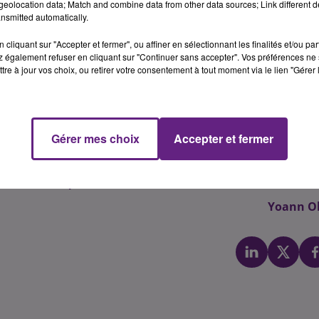
eolocation data; Match and combine data from other data sources; Link different de
 JA de Bourgogne.
nsmitted automatically.
d'Or et la Sa�ne-et-Loire n'avaient pas �t� mises en �tat
cliquant sur "Accepter et fermer", ou affiner en sélectionnant les finalités et/ou pa
�galement eu un impact sur les r�coltes.
 également refuser en cliquant sur "Continuer sans accepter". Vos préférences ne 
tre à jour vos choix, ou retirer votre consentement à tout moment via le lien "Gérer 
pr�sident bourguignon a confirm� que �
le minist�re a b
 tous les pr�fets de faire remonter les communes qui ont 
he naturelle
�
 alors qu'il y a aujourd'hui plus de d�parts � la retraite 
Gérer mes choix
Accepter et fermer
allations en 2015). J�r�mie Decerle a demand� aux minis
 qui souhaitent s'installer. Mais il faut aussi faire la promot
r attirer les jeunes.
�
Yoann Ol