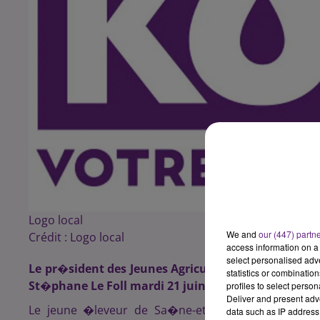
Logo local
We and
our (447) partn
Crédit :
Logo local
access information on a 
select personalised ad
Le pr�sident des Jeunes Agriculteurs de Bourgogne
statistics or combinatio
St�phane Le Foll mardi 21 juin pour aborder notam
profiles to select person
Deliver and present adv
Le jeune �leveur de Sa�ne-et-Loire est semble t-
data such as IP address 