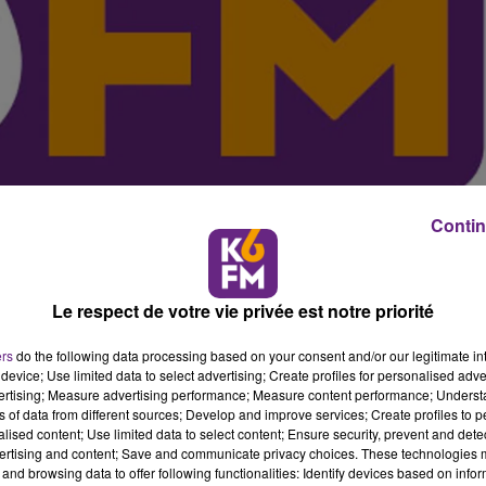
Contin
Le respect de votre vie privée est notre priorité
ers
do the following data processing based on your consent and/or our legitimate int
device; Use limited data to select advertising; Create profiles for personalised adver
vertising; Measure advertising performance; Measure content performance; Unders
 J�r�my Decerle a rencontr� le ministre de l'Agricult
ns of data from different sources; Develop and improve services; Create profiles to 
ment avec lui le dossier des int�mperies sur la r�gion.
alised content; Use limited data to select content; Ensure security, prevent and detect
ertising and content; Save and communicate privacy choices. These technologies
il sorti heureux de cette premi�re prise de contact a
and browsing data to offer following functionalities: Identify devices based on infor