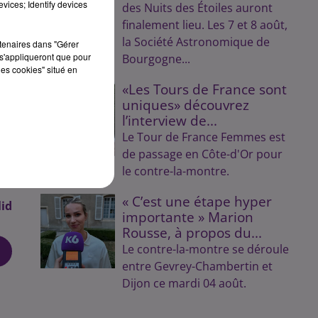
vices; Identify devices
des Nuits des Étoiles auront
finalement lieu. Les 7 et 8 août,
 de
la Société Astronomique de
rtenaires dans "Gérer
s'appliqueront que pour
Bourgogne...
les cookies" situé en
ien
«Les Tours de France sont
�t�
uniques» découvrez
l’interview de...
que
Le Tour de France Femmes est
tre
de passage en Côte-d'Or pour
ion
le contre-la-montre.
« C’est une étape hyper
id
importante » Marion
Rousse, à propos du...
Le contre-la-montre se déroule
entre Gevrey-Chambertin et
Dijon ce mardi 04 août.