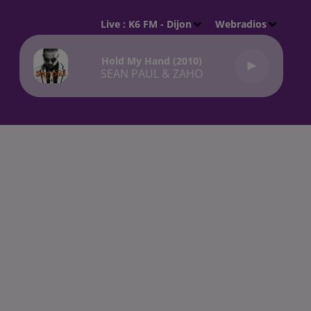
Live :
K6 FM - Dijon
Webradios
Hold My Hand (2010)
SEAN PAUL & ZAHO