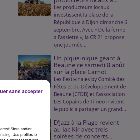
Les producteurs locaux
investissent la place de la
République à Dijon dimanche 6
septembre. Avec « De la ferme
à l’assiette », la CR 21 propose
une journée...
Un pique-nique géant à
Beaune ce samedi 8 août
sur la place Carnot
Les Festivinales by Comité des
Fêtes et du Développement de
uer sans accepter
Beaune (CFDB) et l'association
Les Copains de Timéo invitent
le public à partager un grand...
D’Jazz à la Plage revient
au lac Kir avec trois
erest: Store and/or
tising; Use profiles to
soirées de concerts...
tand audiences through