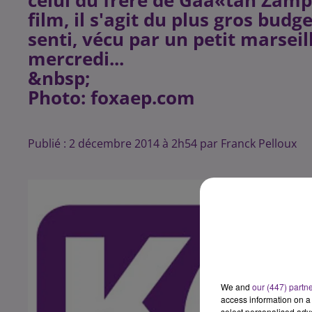
celui du frère de Gaà«tan Zamp
film, il s'agit du plus gros budg
senti, vécu par un petit marseill
mercredi...
&nbsp;
Photo: foxaep.com
Publié : 2 décembre 2014 à 2h54 par Franck Pelloux
We and
our (447) partn
access information on a 
select personalised ad