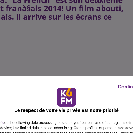
a. "La French" est son deuxième
et franà§ais 2014! Un film abouti,
ais. Il arrive sur les écrans ce
Contin
Le respect de votre vie privée est notre priorité
ers
do the following data processing based on your consent and/or our legitimate int
device; Use limited data to select advertising; Create profiles for personalised adver
vertising; Measure advertising performance; Measure content performance; Unders