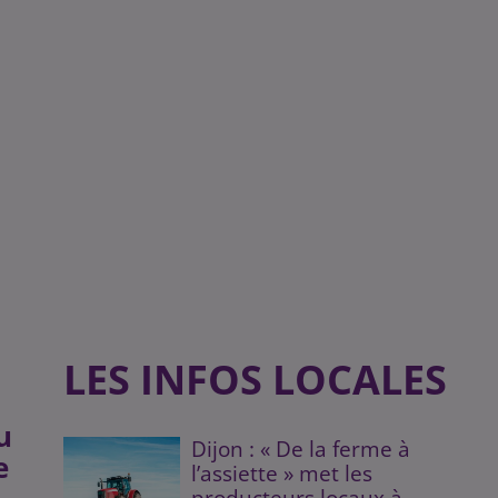
LES INFOS LOCALES
u
Dijon : « De la ferme à
e
l’assiette » met les
producteurs locaux à...