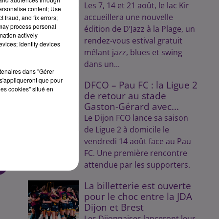
Les 7, 14 et 21 août, le lac Kir
personalise content; Use
accueillera une nouvelle
 fraud, and fix errors;
 may process personal
édition de D’Jazz à la Plage, un
mation actively
rendez-vous estival gratuit
vices; Identify devices
mêlant jazz, blues et swing
dans un...
rtenaires dans "Gérer
s'appliqueront que pour
DFCO – Pau FC : la Ligue 2
les cookies" situé en
de retour au stade
Gaston-Gérard avec...
Le Dijon FCO lance sa saison
de Ligue 2 à domicile le
vendredi 14 août face au Pau
FC. Une première rencontre
attendue par les supporters.
La billetterie est ouverte
pour le choc entre la JDA
Dijon et Brest
Les Dijonnaises lanceront leur