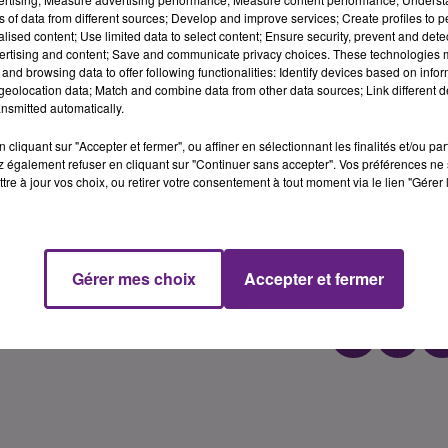
ns of data from different sources; Develop and improve services; Create profiles to 
alised content; Use limited data to select content; Ensure security, prevent and detect
ertising and content; Save and communicate privacy choices. These technologies
and browsing data to offer following functionalities: Identify devices based on infor
eolocation data; Match and combine data from other data sources; Link different de
nsmitted automatically.
cliquant sur "Accepter et fermer", ou affiner en sélectionnant les finalités et/ou pa
 également refuser en cliquant sur "Continuer sans accepter". Vos préférences ne 
tre à jour vos choix, ou retirer votre consentement à tout moment via le lien "Gérer 
Gérer mes choix
Accepter et fermer