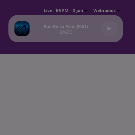
Live :
K6 FM - Dijon
Webradios
Rue De La Paix (2001)
ZAZIE