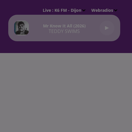
Live :
K6 FM - Dijon
Webradios
Mr Know It All (2026)
TEDDY SWIMS