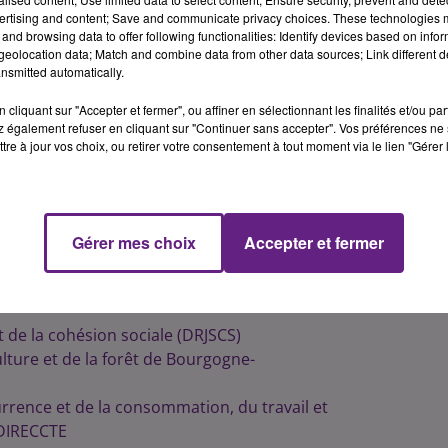
sous.
ertising and content; Save and communicate privacy choices. These technologies
and browsing data to offer following functionalities: Identify devices based on infor
eolocation data; Match and combine data from other data sources; Link different de
es administratives en temps utile, la Préfecture de Côte-d
nsmitted automatically.
s au lendemain du jeudi 25 mai férié :
cliquant sur "Accepter et fermer", ou affiner en sélectionnant les finalités et/ou pa
 également refuser en cliquant sur "Continuer sans accepter". Vos préférences ne 
tre à jour vos choix, ou retirer votre consentement à tout moment via le lien "Gérer 
 populations (DDPP)
ion sociale (DDCS)
Gérer mes choix
Accepter et fermer
AC)
aménagement et du logement (DREAL) et
t de la cohésion sociale (DRJSCS)
culture et de la forêt de Bourgogne-
urrence et de la consommation, du travail et
a DIRECCTE