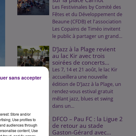
Les Festivinales by Comité des
Fêtes et du Développement de
Beaune (CFDB) et l'association
Les Copains de Timéo invitent
le public à partager un grand...
D’Jazz à la Plage revient
au lac Kir avec trois
soirées de concerts...
Les 7, 14 et 21 août, le lac Kir
accueillera une nouvelle
uer sans accepter
édition de D’Jazz à la Plage, un
rendez-vous estival gratuit
mêlant jazz, blues et swing
dans un...
erest: Store and/or
DFCO – Pau FC : la Ligue 2
tising; Use profiles to
de retour au stade
tand audiences through
ont
personalise content; Use
Gaston-Gérard avec...
 fraud, and fix errors;