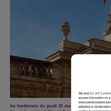
We and
our (447) partn
access information on a 
select personalised ad
Au lendemain du jeudi 25 mai ferié, plusieurs ser
statistics or combinatio
profiles to select person