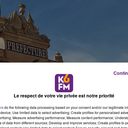
Contin
Le respect de votre vie privée est notre priorité
ers
do the following data processing based on your consent and/or our legitimate int
device; Use limited data to select advertising; Create profiles for personalised adver
vertising; Measure advertising performance; Measure content performance; Unders
vices de l'�?tat en Côte-d'Or feront le pont et rester
ns of data from different sources; Develop and improve services; Create profiles to 
alised content; Use limited data to select content; Ensure security, prevent and detect