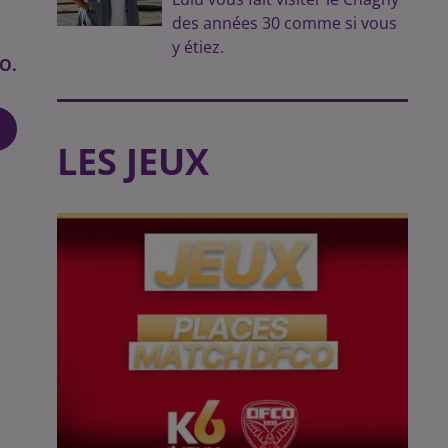
des années 30 comme si vous
y étiez.
.O.
LES JEUX