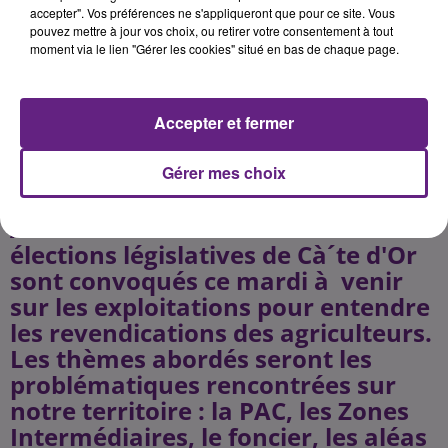
des crises économiques dans de
accepter". Vos préférences ne s'appliqueront que pour ce site. Vous
pouvez mettre à jour vos choix, ou retirer votre consentement à tout
nombreux secteurs, que les aléas
moment via le lien "Gérer les cookies" situé en bas de chaque page.
climatiques ont encore fragilisé un
grand nombre d'exploitations, le
réseau FNSEA-JA réaffirme devant
Accepter et fermer
les candidats aux élections
législatives, son projet pour
Gérer mes choix
l'agriculture franà§aise.
Aussi tous les candidats aux
élections législatives de Cà´te d'Or
sont convoqués ce mardi à venir
sur les exploitations pour entendre
les revendications des agriculteurs.
Les thèmes abordés seront les
problématiques rencontrées sur
notre territoire : la PAC, les Zones
Intermédiaires, le foncier, les aléas