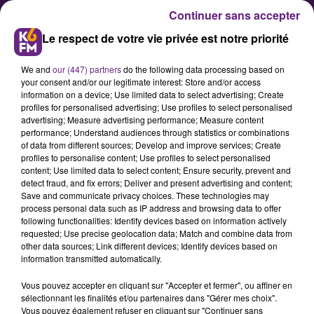
Continuer sans accepter
Le respect de votre vie privée est notre priorité
We and
our (447) partners
do the following data processing based on
your consent and/or our legitimate interest: Store and/or access
information on a device; Use limited data to select advertising; Create
profiles for personalised advertising; Use profiles to select personalised
advertising; Measure advertising performance; Measure content
Journée « Porte-Voix » ce mardi
performance; Understand audiences through statistics or combinations
of data from different sources; Develop and improve services; Create
avec la FNSEA
profiles to personalise content; Use profiles to select personalised
content; Use limited data to select content; Ensure security, prevent and
detect fraud, and fix errors; Deliver and present advertising and content;
Tout au long de la campagne pour
Save and communicate privacy choices. These technologies may
process personal data such as IP address and browsing data to offer
l'élection présidentielle, la FNSEA a
following functionalities: Identify devices based on information actively
porté à la connaissance des
requested; Use precise geolocation data; Match and combine data from
other data sources; Link different devices; Identify devices based on
candidats son ambition pour
information transmitted automatically.
l'agriculture franà§aise.
Vous pouvez accepter en cliquant sur "Accepter et fermer", ou affiner en
Aujourd'hui, alors que le monde
sélectionnant les finalités et/ou partenaires dans "Gérer mes choix".
agricole est toujours confronté à
Vous pouvez également refuser en cliquant sur "Continuer sans