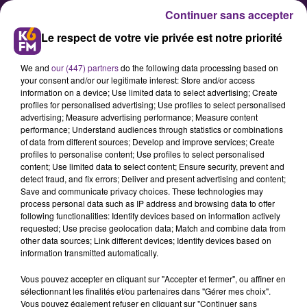
Continuer sans accepter
Le respect de votre vie privée est notre priorité
We and
our (447) partners
do the following data processing based on
your consent and/or our legitimate interest: Store and/or access
information on a device; Use limited data to select advertising; Create
profiles for personalised advertising; Use profiles to select personalised
advertising; Measure advertising performance; Measure content
Justice : La police cherche des
performance; Understand audiences through statistics or combinations
of data from different sources; Develop and improve services; Create
informations dans l'affaire
profiles to personalise content; Use profiles to select personalised
Sylvie Aubert
content; Use limited data to select content; Ensure security, prevent and
detect fraud, and fix errors; Deliver and present advertising and content;
Save and communicate privacy choices. These technologies may
process personal data such as IP address and browsing data to offer
L'affaire Sylvie Aubert a été
following functionalities: Identify devices based on information actively
relancée cette semaine en Côte-
requested; Use precise geolocation data; Match and combine data from
other data sources; Link different devices; Identify devices based on
d'Or par la gendarmerie de Dijon
information transmitted automatically.
qui recherche des informations sur
Vous pouvez accepter en cliquant sur "Accepter et fermer", ou affiner en
un ressortissant allemand qui
sélectionnant les finalités et/ou partenaires dans "Gérer mes choix".
pratiquait le culturisme dans
Vous pouvez également refuser en cliquant sur "Continuer sans