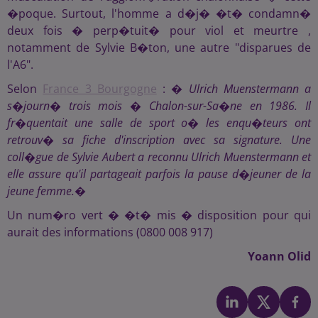
�poque. Surtout, l'homme a d�j� �t� condamn�
deux fois � perp�tuit� pour viol et meurtre ,
notamment de Sylvie B�ton, une autre "disparues de
l'A6".
Selon
France 3 Bourgogne
: �
Ulrich Muenstermann a
s�journ� trois mois � Chalon-sur-Sa�ne en 1986. Il
fr�quentait une salle de sport o� les enqu�teurs ont
retrouv� sa fiche d'inscription avec sa signature. Une
coll�gue de Sylvie Aubert a reconnu Ulrich Muenstermann et
elle assure qu'il partageait parfois la pause d�jeuner de la
jeune femme.
�
Un num�ro vert � �t� mis � disposition pour qui
aurait des informations (0800 008 917)
Yoann Olid