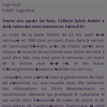
Logo local
Crédit :
Logo local
Trente ans apr�s les faits, l'affaire Sylvie Aubert a
�t� relanc�e cette semaine en C�te-d'Or.
Le corps de la jeune femme de 23 ans avait �t�
retrouv� en 1986 dans un cours d'eau dans le secteur
de Saint-Loup-G�anges, pr�s de Chalon apr�s avoir
disparu � la sortie de son travail sans laisser de trace. Il
avait alors fallu cinq mois pour le retrouver. Les mains
de la victime avait �t� li�, et des traces
d'�tranglements �taient pr�sentes sur son cou.
L'enqu�te avait pi�tin� mais la gendarmerie de Dijon
est d�sormais sur une nouvelle piste. Elle recherche
des informations sur Ulrich Muenstermann, un
ressortissant allemand qui pratiquait le culturisme et
qui aurait donc fr�quent� les salles de sports et de
musculation de l'agglom�ration chalonnaise � cette