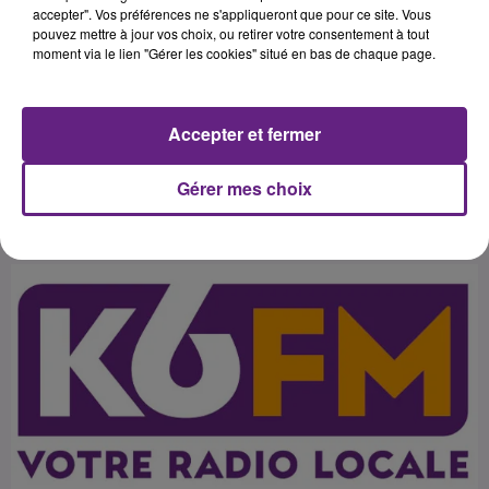
l'agglomération chalonnaise. Il
accepter". Vos préférences ne s'appliqueront que pour ce site. Vous
pouvez mettre à jour vos choix, ou retirer votre consentement à tout
pourrait avoir un lien avec la mort
moment via le lien "Gérer les cookies" situé en bas de chaque page.
de la jeune femme de 23 ans,
retrouvée morte en 1986 dans un
Accepter et fermer
Gérer mes choix
Publié : 28 juin 2016 à 5h52 par 45