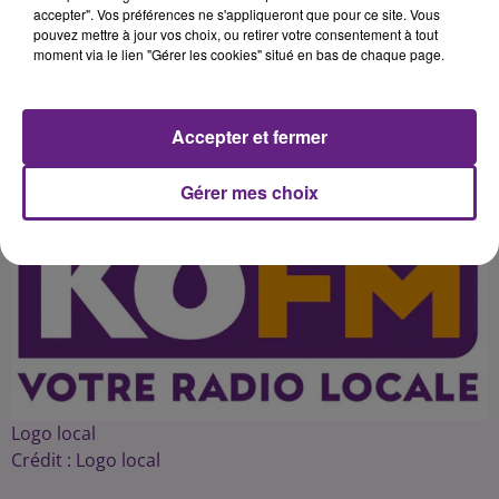
salles de cinéma. Un héritage
accepter". Vos préférences ne s'appliqueront que pour ce site. Vous
pouvez mettre à jour vos choix, ou retirer votre consentement à tout
moment via le lien "Gérer les cookies" situé en bas de chaque page.
Publié : 2 juin 2016 à 7h02 par 45
Accepter et fermer
Gérer mes choix
Logo local
Crédit :
Logo local