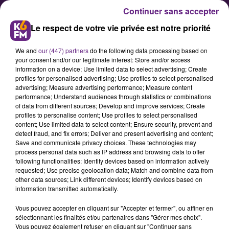
Continuer sans accepter
Le respect de votre vie privée est notre priorité
We and
our (447) partners
do the following data processing based on
your consent and/or our legitimate interest: Store and/or access
information on a device; Use limited data to select advertising; Create
profiles for personalised advertising; Use profiles to select personalised
advertising; Measure advertising performance; Measure content
Karol Rouland confie son fonds
performance; Understand audiences through statistics or combinations
of data from different sources; Develop and improve services; Create
vidéo à la cinémathèque de
profiles to personalise content; Use profiles to select personalised
Bourgogne
content; Use limited data to select content; Ensure security, prevent and
detect fraud, and fix errors; Deliver and present advertising and content;
Save and communicate privacy choices. These technologies may
process personal data such as IP address and browsing data to offer
La Cinémathèque de Bourgogne a
following functionalities: Identify devices based on information actively
reçu de précieuses archives
requested; Use precise geolocation data; Match and combine data from
other data sources; Link different devices; Identify devices based on
cinématographiques de la part de
information transmitted automatically.
l'auteur, réalisatrice et
Vous pouvez accepter en cliquant sur "Accepter et fermer", ou affiner en
photographe Karol Rouland, dont le
sélectionnant les finalités et/ou partenaires dans "Gérer mes choix".
père tenait également plusieurs
Vous pouvez également refuser en cliquant sur "Continuer sans