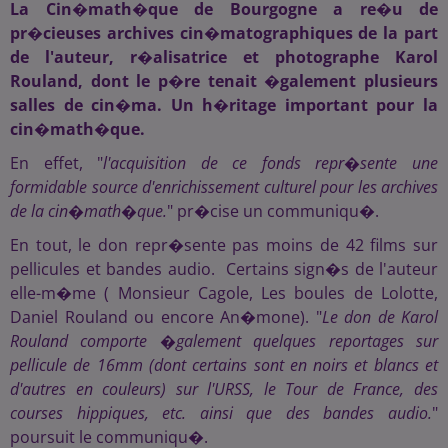
La Cin�math�que de Bourgogne a re�u de
pr�cieuses archives cin�matographiques de la part
de l'auteur, r�alisatrice et photographe Karol
Rouland, dont le p�re tenait �galement plusieurs
salles de cin�ma. Un h�ritage important pour la
cin�math�que.
En effet, "
l'acquisition de ce fonds repr�sente une
formidable source d'enrichissement culturel pour les archives
de la cin�math�que.
" pr�cise un communiqu�.
En tout, le don repr�sente pas moins de 42 films sur
pellicules et bandes audio. Certains sign�s de l'auteur
elle-m�me ( Monsieur Cagole, Les boules de Lolotte,
Daniel Rouland ou encore An�mone). "
Le don de Karol
Rouland comporte �galement quelques reportages sur
pellicule de 16mm (dont certains sont en noirs et blancs et
d'autres en couleurs) sur l'URSS, le Tour de France, des
courses hippiques, etc. ainsi que des bandes audio.
"
poursuit le communiqu�.