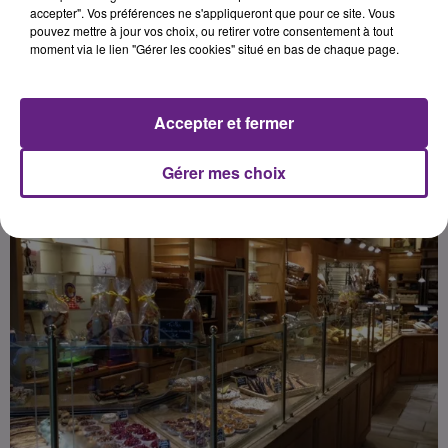
un peu plus important dans la
accepter". Vos préférences ne s'appliqueront que pour ce site. Vous
pouvez mettre à jour vos choix, ou retirer votre consentement à tout
région qu’au niveau national.
moment via le lien "Gérer les cookies" situé en bas de chaque page.
Publié : 10 juillet 2019 à 15h58 par la rédaction
Accepter et fermer
Gérer mes choix