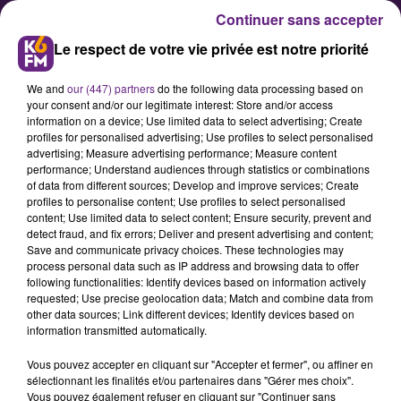
Continuer sans accepter
Le respect de votre vie privée est notre priorité
We and
our (447) partners
do the following data processing based on
your consent and/or our legitimate interest: Store and/or access
information on a device; Use limited data to select advertising; Create
profiles for personalised advertising; Use profiles to select personalised
advertising; Measure advertising performance; Measure content
L’agroalimentaire en Bourgogne-
performance; Understand audiences through statistics or combinations
of data from different sources; Develop and improve services; Create
Franche-Comté : un emploi
profiles to personalise content; Use profiles to select personalised
stabilisé dans un contexte
content; Use limited data to select content; Ensure security, prevent and
detect fraud, and fix errors; Deliver and present advertising and content;
économique favorable
Save and communicate privacy choices. These technologies may
process personal data such as IP address and browsing data to offer
following functionalities: Identify devices based on information actively
La Direccte a publié ce mercredi
requested; Use precise geolocation data; Match and combine data from
other data sources; Link different devices; Identify devices based on
une étude sur l’industrie
information transmitted automatically.
agroalimentaire en Bourgogne-
Vous pouvez accepter en cliquant sur "Accepter et fermer", ou affiner en
Franche-Comté. On y apprend que
sélectionnant les finalités et/ou partenaires dans "Gérer mes choix".
le secteur a un poids économique
Vous pouvez également refuser en cliquant sur "Continuer sans