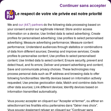
Continuer sans accepter
Le respect de votre vie privée est notre priorité
We and
our (447) partners
do the following data processing based on
your consent and/or our legitimate interest: Store and/or access
information on a device; Use limited data to select advertising; Create
profiles for personalised advertising; Use profiles to select personalised
advertising; Measure advertising performance; Measure content
L’UNI Bourgogne demande au
performance; Understand audiences through statistics or combinations
of data from different sources; Develop and improve services; Create
Président de "prendre ses
profiles to personalise content; Use profiles to select personalised
responsabilités"
content; Use limited data to select content; Ensure security, prevent and
detect fraud, and fix errors; Deliver and present advertising and content;
Save and communicate privacy choices. These technologies may
process personal data such as IP address and browsing data to offer
L’université de Dijon a été occupée
following functionalities: Identify devices based on information actively
ce mercredi matin par des individus
requested; Use precise geolocation data; Match and combine data from
other data sources; Link different devices; Identify devices based on
cagoulés. L’UNI Bourgogne
information transmitted automatically.
demande à son président Alain
Vous pouvez accepter en cliquant sur "Accepter et fermer", ou affiner en
Bonnin plus de sécurité.
sélectionnant les finalités et/ou partenaires dans "Gérer mes choix".
Vous pouvez également refuser en cliquant sur "Continuer sans