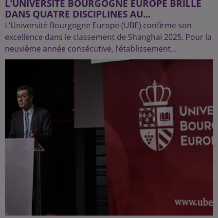
L’UNIVERSITÉ BOURGOGNE EUROPE BRILLE
DANS QUATRE DISCIPLINES AU...
L’Université Bourgogne Europe (UBE) confirme son
excellence dans le classement de Shanghai 2025. Pour la
neuvième année consécutive, l’établissement...