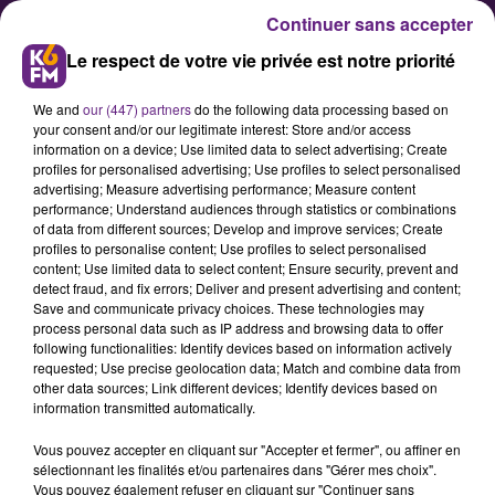
Continuer sans accepter
Le respect de votre vie privée est notre priorité
We and
our (447) partners
do the following data processing based on
your consent and/or our legitimate interest: Store and/or access
information on a device; Use limited data to select advertising; Create
profiles for personalised advertising; Use profiles to select personalised
advertising; Measure advertising performance; Measure content
La 106ème édition du
performance; Understand audiences through statistics or combinations
of data from different sources; Develop and improve services; Create
"Tastevinage" a lieu ce vendredi
profiles to personalise content; Use profiles to select personalised
au château du Clos de Vougeot
content; Use limited data to select content; Ensure security, prevent and
detect fraud, and fix errors; Deliver and present advertising and content;
Save and communicate privacy choices. These technologies may
process personal data such as IP address and browsing data to offer
Comme chaque année, l’événement
following functionalities: Identify devices based on information actively
est organisé par la Confrérie des
requested; Use precise geolocation data; Match and combine data from
other data sources; Link different devices; Identify devices based on
Chevaliers du Tastevin. Les vins les
information transmitted automatically.
plus représentatifs de la Bourgogne
Vous pouvez accepter en cliquant sur "Accepter et fermer", ou affiner en
viticole seront désignés, parmi une
sélectionnant les finalités et/ou partenaires dans "Gérer mes choix".
sélection de près de 500 vins, par
Vous pouvez également refuser en cliquant sur "Continuer sans