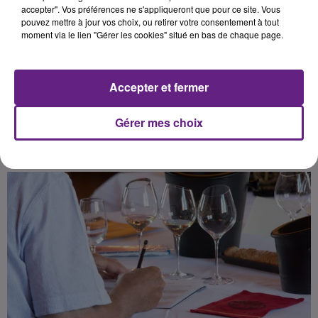
un jury de professionnels pour
accepter". Vos préférences ne s'appliqueront que pour ce site. Vous
pouvez mettre à jour vos choix, ou retirer votre consentement à tout
recevoir le sceau du Tastevinage.
moment via le lien "Gérer les cookies" situé en bas de chaque page.
Cette édition, comme la
précédente, se déroulera en comité
restreint.
Accepter et fermer
Gérer mes choix
Publié : 16 octobre 2020 à 4h30 par la rédaction