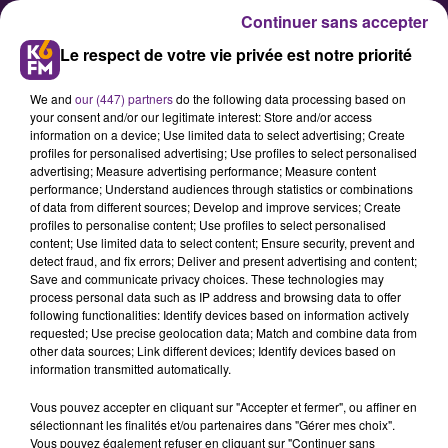
Continuer sans accepter
Le respect de votre vie privée est notre priorité
We and
our (447) partners
do the following data processing based on
your consent and/or our legitimate interest: Store and/or access
information on a device; Use limited data to select advertising; Create
profiles for personalised advertising; Use profiles to select personalised
advertising; Measure advertising performance; Measure content
La mairie de Chenôve organise
performance; Understand audiences through statistics or combinations
of data from different sources; Develop and improve services; Create
une réunion publique au sujet
profiles to personalise content; Use profiles to select personalised
du quartier Kennedy
content; Use limited data to select content; Ensure security, prevent and
detect fraud, and fix errors; Deliver and present advertising and content;
Save and communicate privacy choices. These technologies may
process personal data such as IP address and browsing data to offer
La ville de Chenôve envisage de
following functionalities: Identify devices based on information actively
réaménager le quartier Kennedy, à
requested; Use precise geolocation data; Match and combine data from
other data sources; Link different devices; Identify devices based on
la limite avec l’entrée sud de Dijon.
information transmitted automatically.
Une réunion publique à ce sujet est
Vous pouvez accepter en cliquant sur "Accepter et fermer", ou affiner en
organisée ce jeudi soir.
sélectionnant les finalités et/ou partenaires dans "Gérer mes choix".
Vous pouvez également refuser en cliquant sur "Continuer sans