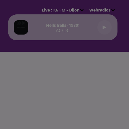
Live :
K6 FM - Dijon
Webradios
Hells Bells (1980)
AC/DC