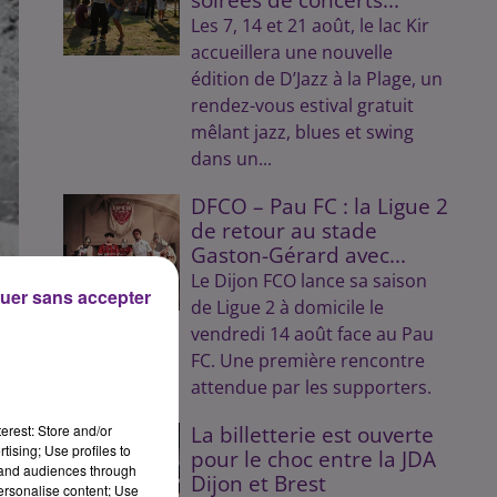
Les 7, 14 et 21 août, le lac Kir
accueillera une nouvelle
édition de D’Jazz à la Plage, un
rendez-vous estival gratuit
mêlant jazz, blues et swing
dans un...
DFCO – Pau FC : la Ligue 2
de retour au stade
Gaston-Gérard avec...
Le Dijon FCO lance sa saison
uer sans accepter
de Ligue 2 à domicile le
vendredi 14 août face au Pau
FC. Une première rencontre
t
attendue par les supporters.
a
erest: Store and/or
La billetterie est ouverte
tising; Use profiles to
rd
pour le choc entre la JDA
tand audiences through
Dijon et Brest
personalise content; Use