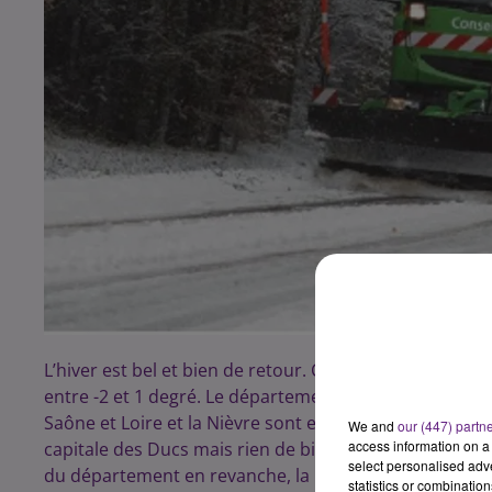
L’hiver est bel et bien de retour. Ce lundi matin auto
entre -2 et 1 degré. Le département est placé en vigil
Saône et Loire et la Nièvre sont en vigilance Orange. 
We and
our (447) partn
access information on a 
capitale des Ducs mais rien de bien important, les rou
select personalised ad
du département en revanche, la neige est davantage 
statistics or combinatio