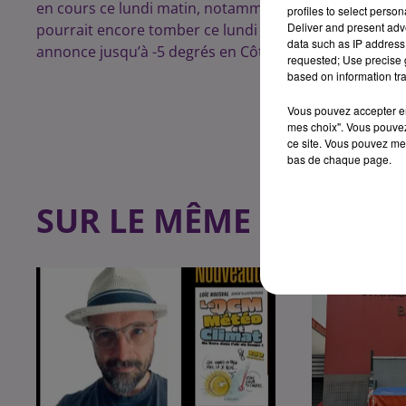
en cours ce lundi matin, notamment sur les routes en d
profiles to select person
Deliver and present adv
pourrait encore tomber ce lundi après-midi et cette 
data such as IP address 
annonce jusqu’à -5 degrés en Côte d’Or pour jeudi ma
requested; Use precise g
based on information tra
Vous pouvez accepter en 
mes choix". Vous pouvez
ce site. Vous pouvez met
bas de chaque page.
SUR LE MÊME SUJET