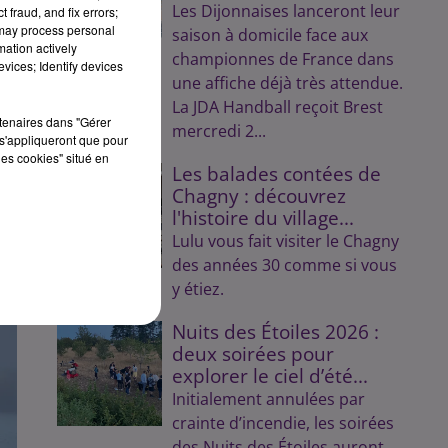
Les Dijonnaises lanceront leur
 fraud, and fix errors;
 may process personal
saison à domicile face aux
mation actively
championnes de France dans
vices; Identify devices
une affiche déjà très attendue.
La JDA Handball reçoit Brest
rtenaires dans "Gérer
mercredi 2...
s'appliqueront que pour
les cookies" situé en
Les balades contées de
Chagny : découvrez
l'histoire du village...
Lulu vous fait visiter le Chagny
des années 30 comme si vous
y étiez.
Nuits des Étoiles 2026 :
deux soirées pour
explorer le ciel d’été...
Initialement annulées par
crainte d’incendie, les soirées
des Nuits des Étoiles auront