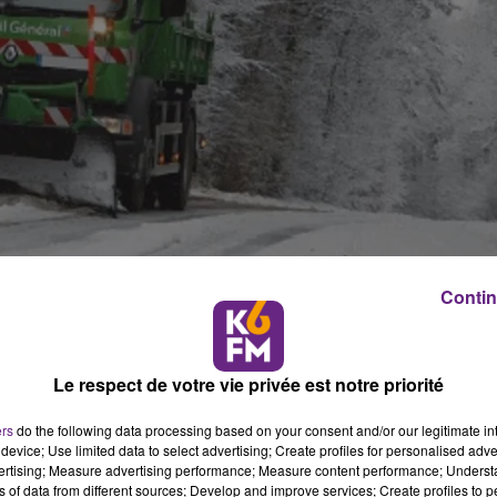
Contin
urs de Dijon, les températures sont souvent négatives, varian
Le respect de votre vie privée est notre priorité
ance jaune neige et verglas par Météo France, tandis que la
Pendant la nuit, quelques flocons de neige sont tombés sur l
ers
do the following data processing based on your consent and/or our legitimate int
device; Use limited data to select advertising; Create profiles for personalised adver
tes restent praticables sur Dijon ce lundi matin. Plus au no
vertising; Measure advertising performance; Measure content performance; Unders
tombée et des opérations de dégagement et de salage sont
ns of data from different sources; Develop and improve services; Create profiles to 