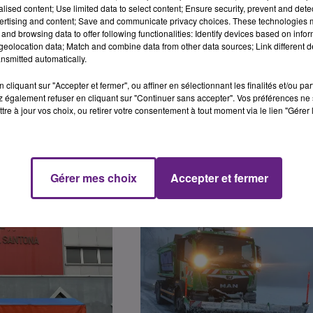
irection de Langres et de Châtillon sur Seine. La neige
alised content; Use limited data to select content; Ensure security, prevent and detect
ertising and content; Save and communicate privacy choices. These technologies
semaine le mercure pourrait encore baisser. Météo France
and browsing data to offer following functionalities: Identify devices based on infor
tin.
eolocation data; Match and combine data from other data sources; Link different de
nsmitted automatically.
cliquant sur "Accepter et fermer", ou affiner en sélectionnant les finalités et/ou pa
 également refuser en cliquant sur "Continuer sans accepter". Vos préférences ne 
tre à jour vos choix, ou retirer votre consentement à tout moment via le lien "Gérer 
Gérer mes choix
Accepter et fermer